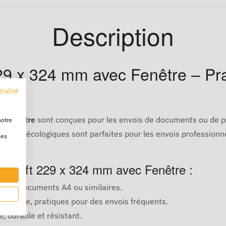
Description
29 x 324 mm avec Fenêtre – Pra
tialité
c fenêtre
sont conçues pour les envois de documents ou de pet
notre
ustes et écologiques sont parfaites pour les envois profession
les
s Kraft 229 x 324 mm avec Fenêtre :
 les documents A4 ou similaires.
fenêtre, pratiques pour des envois fréquents.
, durable et résistant.