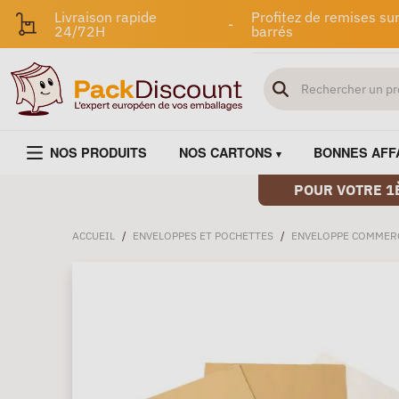
Livraison rapide
Profitez de remises sur
-
24/72H
barrés
NOS PRODUITS
NOS CARTONS
BONNES AFF
POUR VOTRE 1
ACCUEIL
/
ENVELOPPES ET POCHETTES
/
ENVELOPPE COMMER