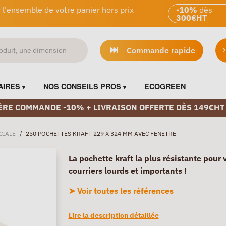
 l'ensemble de votre panier hors prix
-10%
dès
300€HT
Commande rapide
AIRES
NOS CONSEILS PROS
ECOGREEN
ÈRE COMMANDE -10% + LIVRAISON OFFERTE DÈS 149€HT
CIALE
/
250 POCHETTES KRAFT 229 X 324 MM AVEC FENETRE
La pochette kraft la plus résistante pour 
courriers lourds et importants !
➤ Voir toutes les références
Lire la description détaillée