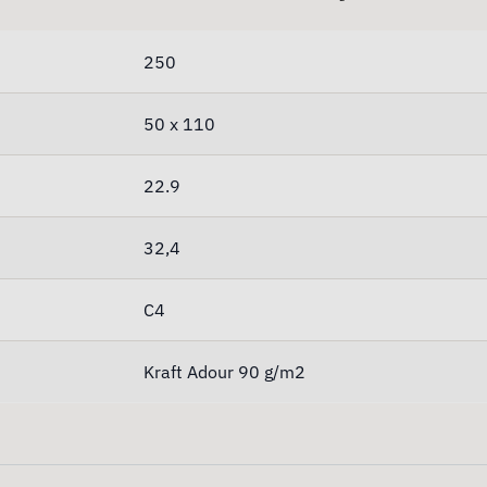
250
50 x 110
22.9
32,4
C4
Kraft Adour 90 g/m2