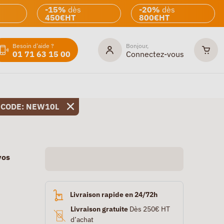
-15%
dès
-20%
dès
450€HT
800€HT
Besoin d'aide ?
Bonjour,
01 71 63 15 00
Connectez-vous
 CODE: NEW10L
vos
Livraison rapide en 24/72h
Livraison gratuite
Dès 250€ HT
d’achat