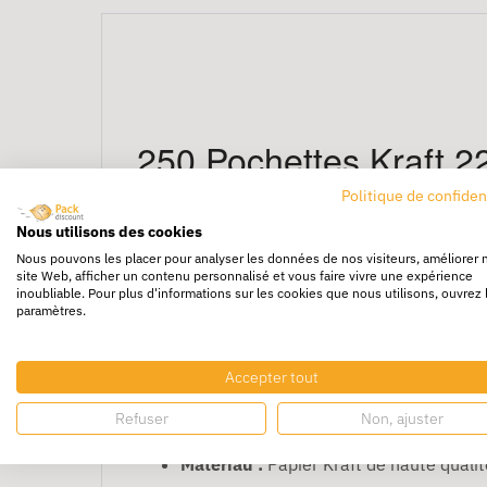
250 Pochettes Kraft 2
Professionnelles
Politique de confiden
Nous utilisons des cookies
Les
250 Pochettes Kraft 229 x 324 mm ave
Nous pouvons les placer pour analyser les données de nos visiteurs, améliorer 
site Web, afficher un contenu personnalisé et vous faire vivre une expérience
facile de l'adresse. Ces pochettes Kraft rob
inoubliable. Pour plus d'informations sur les cookies que nous utilisons, ouvrez 
paramètres.
étiquette ou un message.
Caractéristiques des Pochette
Accepter tout
Dimensions :
229 x 324 mm, idéal pour
Refuser
Non, ajuster
Quantité :
Pack de 250 pochettes avec 
Matériau :
Papier Kraft de haute qualité