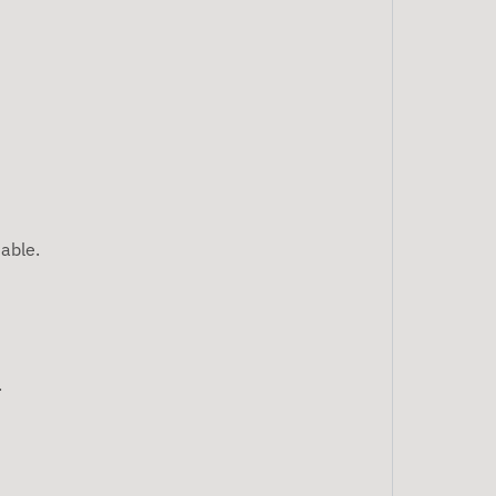
able.
.