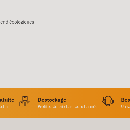
 rend écologiques.
ratuite
Destockage
Bes
achat
Profitez de prix bas toute l’année
Un s