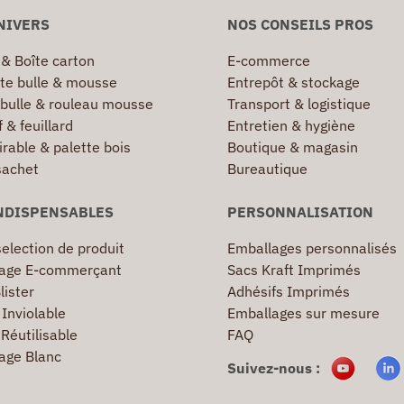
NIVERS
NOS CONSEILS PROS
 & Boîte carton
E-commerce
te bulle & mousse
Entrepôt & stockage
 bulle & rouleau mousse
Transport & logistique
 & feuillard
Entretien & hygiène
irable & palette bois
Boutique & magasin
sachet
Bureautique
NDISPENSABLES
PERSONNALISATION
election de produit
Emballages personnalisés
age E-commerçant
Sacs Kraft Imprimés
lister
Adhésifs Imprimés
Inviolable
Emballages sur mesure
Réutilisable
FAQ
age Blanc
Suivez-nous :