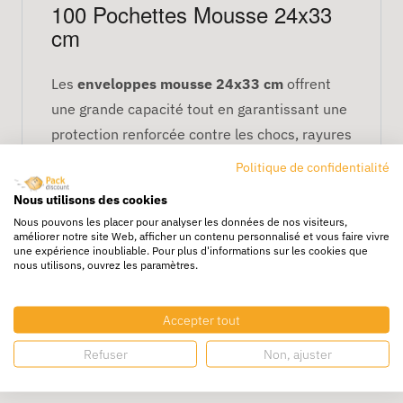
100 Pochettes Mousse 24x33
cm
Les
enveloppes mousse 24x33 cm
offrent
une grande capacité tout en garantissant une
protection renforcée contre les chocs, rayures
et vibrations. Parfait pour livres, objets
Politique de confidentialité
culturels et accessoires techniques.
Nous utilisons des cookies
Points clés
Nous pouvons les placer pour analyser les données de nos visiteurs,
améliorer notre site Web, afficher un contenu personnalisé et vous faire vivre
une expérience inoubliable. Pour plus d'informations sur les cookies que
Mousse protectrice anti-rayures
nous utilisons, ouvrez les paramètres.
Excellent maintien du contenu
Fermeture autocollante solide
Accepter tout
Refuser
Non, ajuster