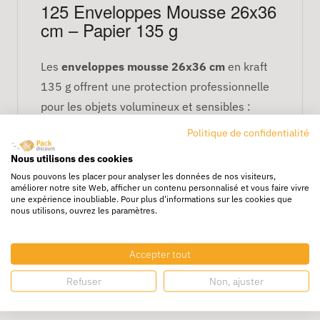
125 Enveloppes Mousse 26x36
cm – Papier 135 g
Les
enveloppes mousse 26x36 cm
en kraft
135 g offrent une protection professionnelle
pour les objets volumineux et sensibles :
cadres, documents grands formats,
Politique de confidentialité
équipements, accessoires électroniques.
Nous utilisons des cookies
Caractéristiques fortes
Nous pouvons les placer pour analyser les données de nos visiteurs,
améliorer notre site Web, afficher un contenu personnalisé et vous faire vivre
une expérience inoubliable. Pour plus d'informations sur les cookies que
Kraft 135 g haute résistance
nous utilisons, ouvrez les paramètres.
Mousse protectrice anti-impact
Fermeture adhésive durable
Accepter tout
Refuser
Non, ajuster