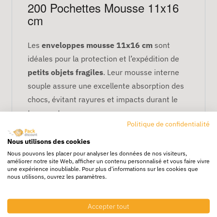
200 Pochettes Mousse 11x16
cm
Les
enveloppes mousse 11x16 cm
sont
idéales pour la protection et l’expédition de
petits objets fragiles
. Leur mousse interne
souple assure une excellente absorption des
chocs, évitant rayures et impacts durant le
transport.
Politique de confidentialité
Avantages
Nous utilisons des cookies
Mousse protectrice anti-choc
Nous pouvons les placer pour analyser les données de nos visiteurs,
améliorer notre site Web, afficher un contenu personnalisé et vous faire vivre
Légèreté idéale pour réduire les frais
une expérience inoubliable. Pour plus d'informations sur les cookies que
nous utilisons, ouvrez les paramètres.
d'expédition
Fermeture autocollante rapide et
sécurisée
Accepter tout