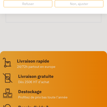
Parfaites pour bijoux, composants,
Refuser
Non, ajuster
petits accessoires
Livraison rapide
24/72h partout en europe
Livraison gratuite
Dès 250€ HT d’achat
Destockage
Profitez de prix bas toute l’année