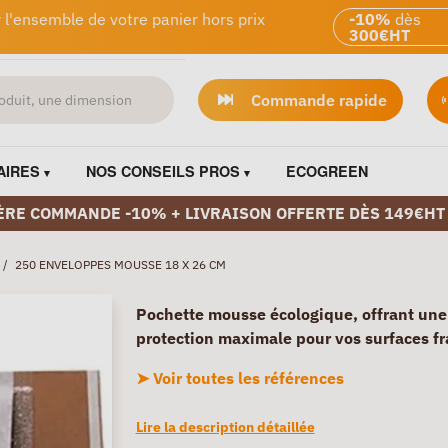
 l'ensemble de votre panier hors prix
-10%
dès
300€HT
Commande rapide
AIRES
NOS CONSEILS PROS
ECOGREEN
ÈRE COMMANDE -10% + LIVRAISON OFFERTE DÈS 149€HT
/
250 ENVELOPPES MOUSSE 18 X 26 CM
Pochette mousse écologique, offrant une
protection maximale pour vos surfaces fr
➤ Voir toutes les références
Lire la description détaillée