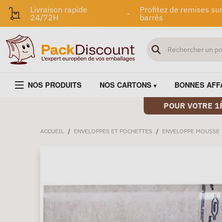
Livraison rapide
Profitez de remises sur
-
24/72H
barrés
NOS PRODUITS
NOS CARTONS
BONNES AFF
POUR VOTRE 1
ACCUEIL
/
ENVELOPPES ET POCHETTES
/
ENVELOPPE MOUSSE