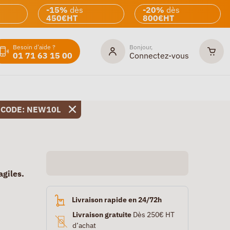
-15%
dès
-20%
dès
450€HT
800€HT
Besoin d'aide ?
Bonjour,
01 71 63 15 00
Connectez-vous
 CODE: NEW10L
agiles.
Livraison rapide en 24/72h
Livraison gratuite
Dès 250€ HT
d’achat