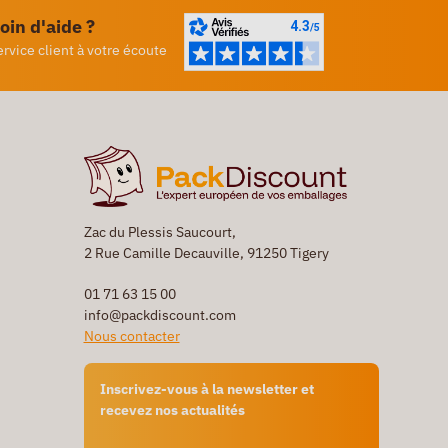
oin d'aide ?
ervice client à votre écoute
Zac du Plessis Saucourt,
2 Rue Camille Decauville, 91250 Tigery
01 71 63 15 00
info@packdiscount.com
Nous contacter
Inscrivez-vous à la newsletter et
recevez nos actualités