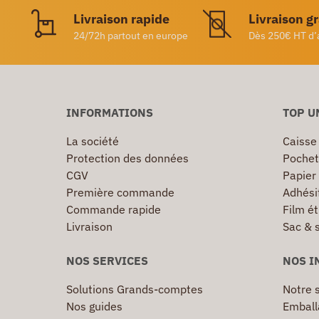
Livraison rapide
Livraison g
24/72h partout en europe
Dès 250€ HT d’
INFORMATIONS
TOP U
La société
Caisse
Protection des données
Pochet
CGV
Papier
Première commande
Adhésif
Commande rapide
Film ét
Livraison
Sac & 
NOS SERVICES
NOS I
Solutions Grands-comptes
Notre s
Nos guides
Emball