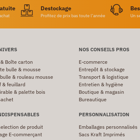
ratuite
Destockage
Bes
achat
Profitez de prix bas toute l’année
Un s
NIVERS
NOS CONSEILS PROS
 & Boîte carton
E-commerce
te bulle & mousse
Entrepôt & stockage
 bulle & rouleau mousse
Transport & logistique
 & feuillard
Entretien & hygiène
irable & palette bois
Boutique & magasin
sachet
Bureautique
NDISPENSABLES
PERSONNALISATION
election de produit
Emballages personnalisés
age E-commerçant
Sacs Kraft Imprimés