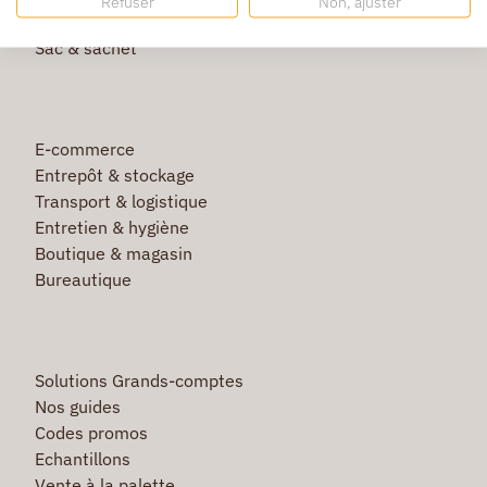
Refuser
Non, ajuster
Film étirable & palette bois
Sac & sachet
E-commerce
Entrepôt & stockage
Transport & logistique
Entretien & hygiène
Boutique & magasin
Bureautique
Solutions Grands-comptes
Nos guides
Codes promos
Echantillons
Vente à la palette