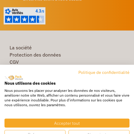
La société
Protection des données
CGV
Première commande
Politique de confidentialité
Commande rapide
Nous utilisons des cookies
Livraison
Nous pouvons les placer pour analyser les données de nos visiteurs,
améliorer notre site Web, afficher un contenu personnalisé et vous faire vivre
une expérience inoubliable. Pour plus d'informations sur les cookies que
nous utilisons, ouvrez les paramètres.
Caisse & Boîte carton
Pochette bulle & mousse
Accepter tout
Papier bulle & rouleau mousse
Adhésif & feuillard