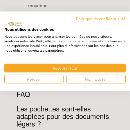
moyenne
Applications
Politique de confidentialité
Nous utilisons des cookies
Idéale pour les documents de taille
Nous pouvons les placer pour analyser les données de nos visiteurs,
moyenne comme les rapports ou
améliorer notre site Web, afficher un contenu personnalisé et vous faire vivre
une expérience inoubliable. Pour plus d'informations sur les cookies que
factures
nous utilisons, ouvrez les paramètres.
Rangement de documents dans des
bureaux ou des espaces d'archivage
Accepter tout
Convient pour le stockage ou l'envoi de
Refuser
Non, ajuster
documents importants
FAQ
Les pochettes sont-elles
adaptées pour des documents
légers ?