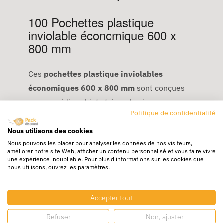
100 Pochettes plastique
inviolable économique 600 x
800 mm
Ces
pochettes plastique inviolables
économiques 600 x 800 mm
sont conçues
pour expédier objets très volumineux ou
Politique de confidentialité
multiples. La fermeture inviolable assure que
le contenu arrive intact chez le destinataire.
Nous utilisons des cookies
Nous pouvons les placer pour analyser les données de nos visiteurs,
Avantages
améliorer notre site Web, afficher un contenu personnalisé et vous faire vivre
une expérience inoubliable. Pour plus d'informations sur les cookies que
nous utilisons, ouvrez les paramètres.
Plastique résistant économique
Fermeture inviolable fiable
Grande capacité pour articles
Accepter tout
volumineux
Refuser
Non, ajuster