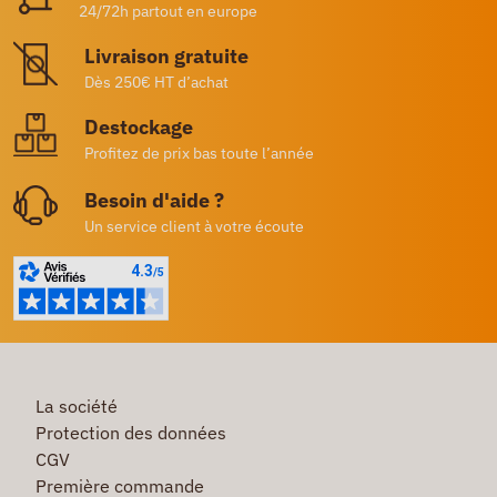
24/72h partout en europe
Livraison gratuite
Dès 250€ HT d’achat
Destockage
Profitez de prix bas toute l’année
Besoin d'aide ?
Un service client à votre écoute
La société
Protection des données
CGV
Première commande