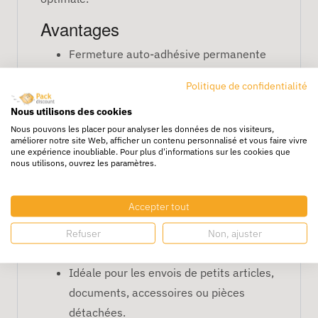
Avantages
Fermeture auto-adhésive permanente
pour une fermeture fiable et sécurisée.
Politique de confidentialité
Dimensions pratiques de
19x5x30+5
Nous utilisons des cookies
cm
, adaptées pour des petits objets ou
Nous pouvons les placer pour analyser les données de nos visiteurs,
documents.
améliorer notre site Web, afficher un contenu personnalisé et vous faire vivre
une expérience inoubliable. Pour plus d'informations sur les cookies que
Design à fond plat pour une gestion
nous utilisons, ouvrez les paramètres.
optimale de l'espace et une
présentation soignée.
Accepter tout
Facile à utiliser pour un emballage
rapide et sécurisé, sans besoin de
Refuser
Non, ajuster
matériel supplémentaire.
Idéale pour les envois de petits articles,
documents, accessoires ou pièces
détachées.