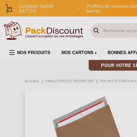
Livraison rapide
Profitez de remises sur
-
24/72H
barrés
NOS PRODUITS
NOS CARTONS
BONNES AFF
POUR VOTRE 1
ACCUEIL
/
ENVELOPPES ET POCHETTES
/
POCHETTE CARTON E