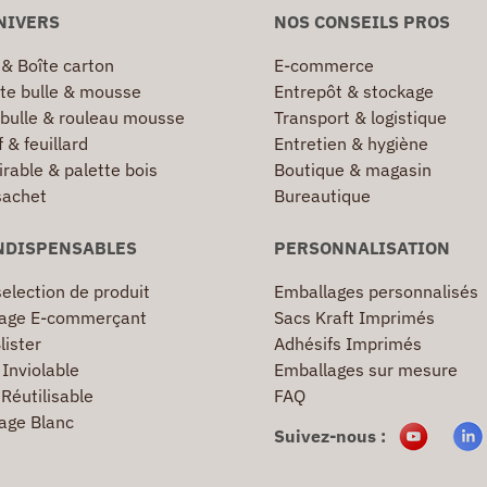
NIVERS
NOS CONSEILS PROS
 & Boîte carton
E-commerce
te bulle & mousse
Entrepôt & stockage
 bulle & rouleau mousse
Transport & logistique
 & feuillard
Entretien & hygiène
irable & palette bois
Boutique & magasin
sachet
Bureautique
NDISPENSABLES
PERSONNALISATION
election de produit
Emballages personnalisés
age E-commerçant
Sacs Kraft Imprimés
lister
Adhésifs Imprimés
Inviolable
Emballages sur mesure
Réutilisable
FAQ
age Blanc
Suivez-nous :