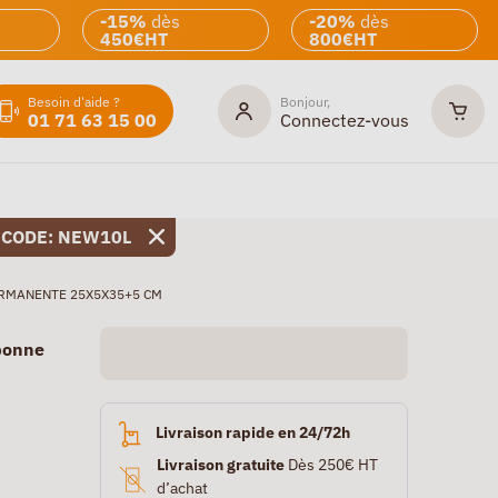
-15%
dès
-20%
dès
450€HT
800€HT
Besoin d'aide ?
Bonjour,
01 71 63 15 00
Connectez-vous
 CODE: NEW10L
ERMANENTE 25X5X35+5 CM
bonne
Livraison rapide en 24/72h
Livraison gratuite
Dès 250€ HT
d’achat