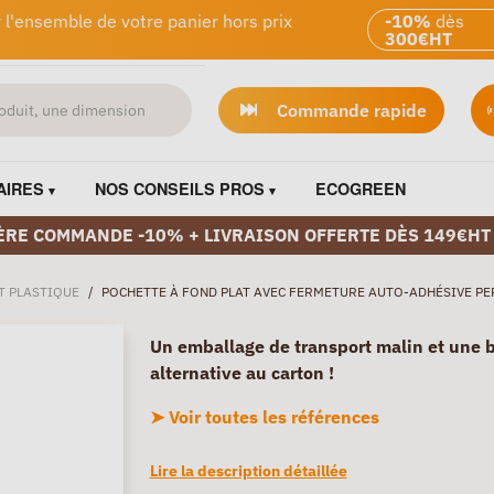
 l'ensemble de votre panier hors prix
-10%
dès
300€HT
Commande rapide
AIRES
NOS CONSEILS PROS
ECOGREEN
ÈRE COMMANDE -10% + LIVRAISON OFFERTE DÈS 149€HT
T PLASTIQUE
/
POCHETTE À FOND PLAT AVEC FERMETURE AUTO-ADHÉSIVE P
Un emballage de transport malin et une 
alternative au carton !
➤ Voir toutes les références
Lire la description détaillée