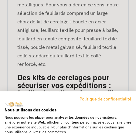
métalliques. Pour vous aider en ce sens, notre
sélection de feuillards comprend un large
choix de kit de cerclage : boucle en acier
antiglisse, feuillard textile pour presse à balle,
feuillard en textile composite, feuillard textile
tissé, boucle métal galvanisé, feuillard textile
collé standard ou feuillard textile collé
renforcé, etc.
Des kits de cerclages pour
sécuriser vos expéditions :
feuillard textile polyester, fil
à fil, composite...
Politique de confidentialité
Nous utilisons des cookies
Packdiscount, le spécialiste de l'emballage,
Nous pouvons les placer pour analyser les données de nos visiteurs,
améliorer notre site Web, afficher un contenu personnalisé et vous faire vivre
propose différents types de feuillards textiles.
une expérience inoubliable. Pour plus d'informations sur les cookies que
nous utilisons, ouvrez les paramètres.