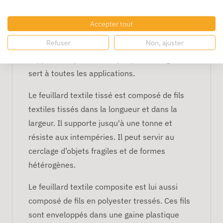
Le feuillard textile fil à fil est le modèle de
qualité standard le plus économique. Les fils
Accepter tout
sont posés en parallèle puis collés par
Refuser
Non, ajuster
induction de colle Hotmelt. Ce feuillard
supporte un poids allant jusqu'à 450 kg et
sert à toutes les applications.
Le feuillard textile tissé est composé de fils
textiles tissés dans la longueur et dans la
largeur. Il supporte jusqu'à une tonne et
résiste aux intempéries. Il peut servir au
cerclage d’objets fragiles et de formes
hétérogènes.
Le feuillard textile composite est lui aussi
composé de fils en polyester tressés. Ces fils
sont enveloppés dans une gaine plastique