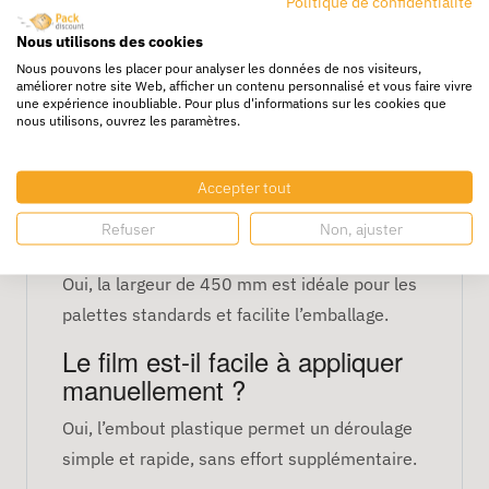
Politique de confidentialité
Usage : sécurisation et emballage de
Nous utilisons des cookies
palettes et colis
Nous pouvons les placer pour analyser les données de nos visiteurs,
Avantages : résistant, pratique,
améliorer notre site Web, afficher un contenu personnalisé et vous faire vivre
une expérience inoubliable. Pour plus d'informations sur les cookies que
maintien efficace des charges
nous utilisons, ouvrez les paramètres.
FAQ
Accepter tout
Peut-on l’utiliser pour des
Refuser
Non, ajuster
palettes de taille standard ?
Oui, la largeur de 450 mm est idéale pour les
palettes standards et facilite l’emballage.
Le film est-il facile à appliquer
manuellement ?
Oui, l’embout plastique permet un déroulage
simple et rapide, sans effort supplémentaire.