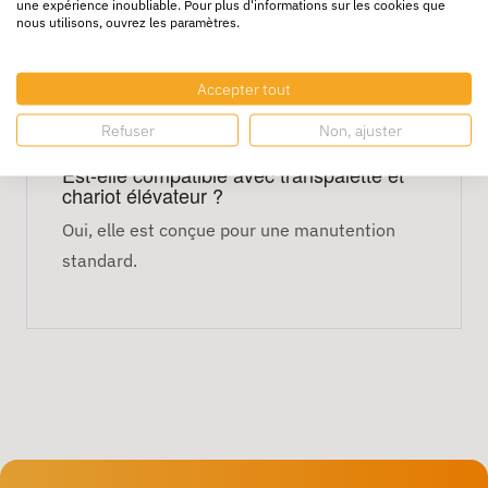
une expérience inoubliable. Pour plus d'informations sur les cookies que
Cette palette remplace-t-elle une palette
nous utilisons, ouvrez les paramètres.
Europe classique ?
Oui, elle constitue une alternative
Accepter tout
économique et écologique à la palette bois
Refuser
Non, ajuster
traditionnelle.
Est-elle compatible avec transpalette et
chariot élévateur ?
Oui, elle est conçue pour une manutention
standard.