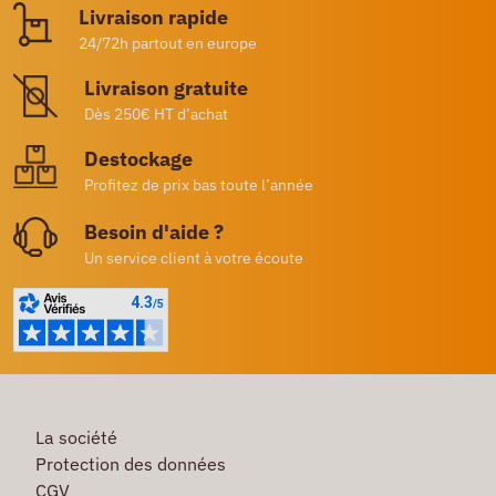
Livraison rapide
24/72h partout en europe
Livraison gratuite
Dès 250€ HT d’achat
Destockage
Profitez de prix bas toute l’année
Besoin d'aide ?
Un service client à votre écoute
La société
Protection des données
CGV