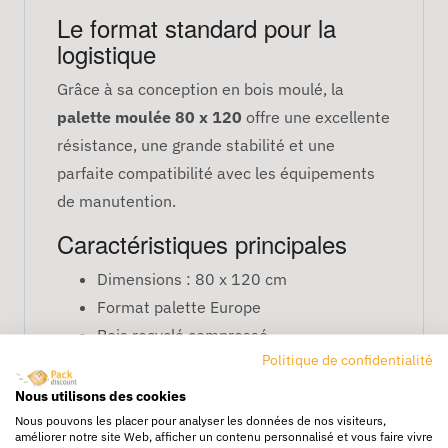
Le format standard pour la
logistique
Grâce à sa conception en bois moulé, la
palette moulée 80 x 120
offre une excellente
résistance, une grande stabilité et une
parfaite compatibilité avec les équipements
de manutention.
Caractéristiques principales
Dimensions : 80 x 120 cm
Format palette Europe
Bois recyclé compressé
Politique de confidentialité
Conforme export NIMP15
Nous utilisons des cookies
FAQ – Palette moulée 80 x 120
Nous pouvons les placer pour analyser les données de nos visiteurs,
cm
améliorer notre site Web, afficher un contenu personnalisé et vous faire vivre