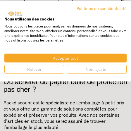
pour améliorer l'efficacité.
Politique de confidentialité
Pour les utilisations standard nous vous conseillons la
machine BP2001 et plus intensives, nous proposons
Nous utilisons des cookies
également la machine à coussin d'air de base BP4000 et
Nous pouvons les placer pour analyser les données de nos visiteurs,
la machine à coussin d'air Power BP5000.
améliorer notre site Web, afficher un contenu personnalisé et vous faire vivre
Optimisez votre processus d'emballage avec notre
une expérience inoubliable. Pour plus d'informations sur les cookies que
nous utilisons, ouvrez les paramètres.
machine à coussin d'air activaAir pour un véritable
matelas de calage.
Emballage bulle - Sécurisez vos
Accepter tout
expéditions avec les emballages bulle !
Refuser
Non, ajuster
Où acheter du papier bulle de protection
pas cher ?
Packdiscount est le spécialiste de l’emballage à petit prix
et vous offre une gamme de solutions complètes pour
expédier et préserver vos produits. Avec nos centaines
d’articles en stock, vous serez assuré de trouver
l’emballage le plus adapté.