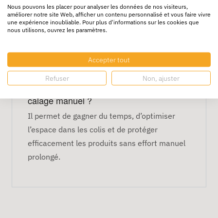
rapidement du papier froissé pour protéger
Nous pouvons les placer pour analyser les données de nos visiteurs,
les colis et objets fragiles.
améliorer notre site Web, afficher un contenu personnalisé et vous faire vivre
une expérience inoubliable. Pour plus d'informations sur les cookies que
nous utilisons, ouvrez les paramètres.
Est-il adapté aux environnements
professionnels ?
Oui, il est conçu pour un usage intensif en
Accepter tout
ateliers, entrepôts et services logistiques.
Refuser
Non, ajuster
Quels sont les avantages par rapport au
calage manuel ?
Il permet de gagner du temps, d’optimiser
l’espace dans les colis et de protéger
efficacement les produits sans effort manuel
prolongé.