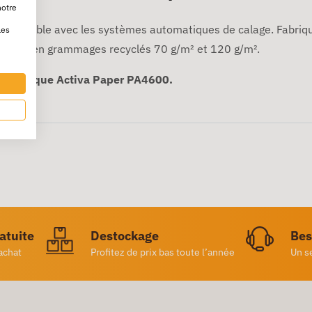
notre
 compatible avec les systèmes automatiques de calage. Fabriqu
les
ponible en grammages recyclés 70 g/m² et 120 g/m².
automatique Activa Paper PA4600.
ratuite
Destockage
Bes
achat
Profitez de prix bas toute l’année
Un s