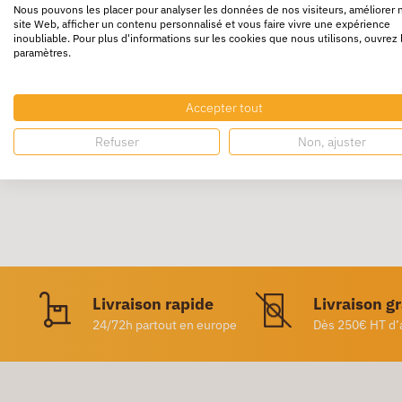
Nous pouvons les placer pour analyser les données de nos visiteurs, améliorer 
site Web, afficher un contenu personnalisé et vous faire vivre une expérience
Rouleau de papier calage 3 plis écologique,
inoubliable. Pour plus d'informations sur les cookies que nous utilisons, ouvrez 
paramètres.
est 100 % recyclable et biodégradable. Dis
Ce papier est compatible avec le calage 
Accepter tout
Refuser
Non, ajuster
Livraison rapide
Livraison g
24/72h partout en europe
Dès 250€ HT d’