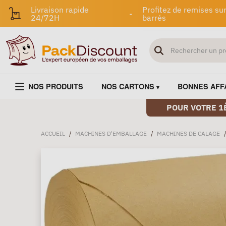
Livraison rapide
Profitez de remises sur
-
24/72H
barrés
NOS PRODUITS
NOS CARTONS
BONNES AFF
POUR VOTRE 1
ACCUEIL
/
MACHINES D'EMBALLAGE
/
MACHINES DE CALAGE