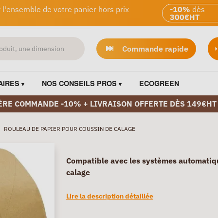
 l'ensemble de votre panier hors prix
-10%
dès
300€HT
Commande rapide
AIRES
NOS CONSEILS PROS
ECOGREEN
ÈRE COMMANDE -10% + LIVRAISON OFFERTE DÈS 149€HT
/
ROULEAU DE PAPIER POUR COUSSIN DE CALAGE
Compatible avec les systèmes automatiq
calage
Lire la description détaillée