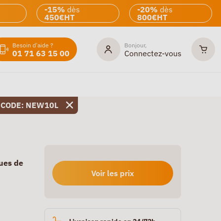
-15%
dès
-20%
dès
450€HT
800€HT
Besoin d'aide ?
Bonjour,
01 71 63 15 00
Connectez-vous
 CODE: NEW10L
ues de
Voir les prix