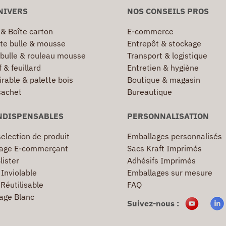
NIVERS
NOS CONSEILS PROS
 & Boîte carton
E-commerce
te bulle & mousse
Entrepôt & stockage
 bulle & rouleau mousse
Transport & logistique
 & feuillard
Entretien & hygiène
irable & palette bois
Boutique & magasin
sachet
Bureautique
NDISPENSABLES
PERSONNALISATION
election de produit
Emballages personnalisés
age E-commerçant
Sacs Kraft Imprimés
lister
Adhésifs Imprimés
Inviolable
Emballages sur mesure
Réutilisable
FAQ
age Blanc
Suivez-nous :