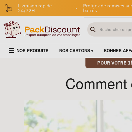
Livraison rapide
Profitez de remises sur
-
24/72H
barrés
NOS PRODUITS
NOS CARTONS
BONNES AFF
POUR VOTRE 1
Comment ch