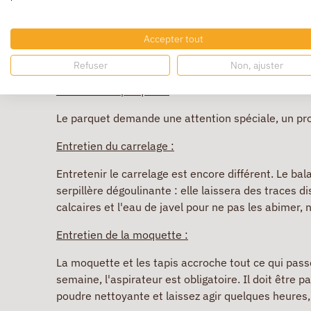
Pour que votre sol soit correctement entretenu, 
Accepter tout
frange ou une serpillère, et de mettre une dose de 
même façon, et certains sols ne supportent pas la s
Refuser
Non, ajuster
Entretien du parquet :
Le parquet demande une attention spéciale, un prod
Entretien du carrelage :
Entretenir le carrelage est encore différent. Le bal
serpillère dégoulinante : elle laissera des traces di
calcaires et l'eau de javel pour ne pas les abimer, n
Entretien de la moquette :
La moquette et les tapis accroche tout ce qui pass
semaine, l'aspirateur est obligatoire. Il doit être
poudre nettoyante et laissez agir quelques heures,