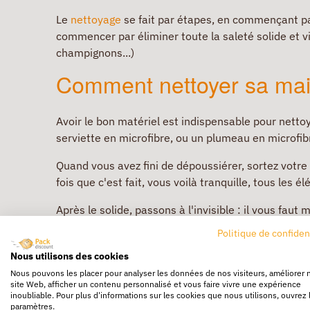
Le
nettoyage
se fait par étapes, en commençant par 
commencer par éliminer toute la saleté solide et vis
champignons...)
Comment nettoyer sa mai
Avoir le bon matériel est indispensable pour netto
serviette en microfibre, ou un plumeau en microfib
Quand vous avez fini de dépoussiérer, sortez votre
fois que c'est fait, vous voilà tranquille, tous les
Après le solide, passons à l'invisible : il vous fau
vous faut un bon désinfectant.
Politique de confiden
Il ne vous reste plus ensuite que la dernière phase 
Nous utilisons des cookies
touche finale et votre maison est propre comme un
Nous pouvons les placer pour analyser les données de nos visiteurs, améliorer 
site Web, afficher un contenu personnalisé et vous faire vivre une expérience
inoubliable. Pour plus d'informations sur les cookies que nous utilisons, ouvrez 
paramètres.