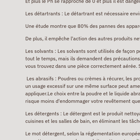
Et plus le Ph se rapproche de 0 et plus il est dang
Les détartrants : Le détartrant est nécessaire envir
Une étude montre que 80% des pannes des apparei
De plus, il empêche l'action des autres produits n
Les solvants : Les solvants sont utilisés de façon p
tout le temps, mais ils demandent des précautions. 
vous trouvez dans une pièce correctement aérée. S
Les abrasifs :
Poudres ou crèmes à récurer, les prod
un usage excessif sur une même surface peut amener 
appliquer.
Le choix entre la poudre et le liquide abr
risque moins d'endommager votre revêtement que la
Les détergents :
Le détergent est le produit nettoy
cuisines et les salles de bain, en éliminant les tâc
Le mot détergent, selon la réglementation europée