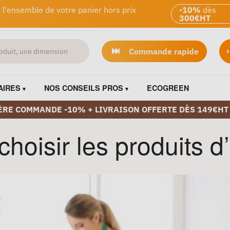
 l'ensemble de votre panier hors prix
-10%
dès
300€HT
Commande rapide
AIRES
NOS CONSEILS PROS
ECOGREEN
ÈRE COMMANDE -10% + LIVRAISON OFFERTE DÈS 149€HT
oisir les produits d’