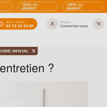
-15%
dès
-20%
dès
450€HT
800€HT
Besoin d'aide ?
Bonjour,
01 71 63 15 00
Connectez-vous
 CODE: NEW10L
entretien ?