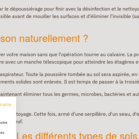
le dépoussiérage pour finir avec la désinfection et le nettoya
ible avant de mouiller les surfaces et d'éliminer l'invisible (
son naturellement ?
yer votre maison sans que l'opération tourne au calvaire. La p
re avec un manche télescopique pour atteindre les étagères et 
 aspirateur. Toute la poussière tombée au sol sera aspirée, en
 éléments solides sont enlevés. Il est temps de passer à la trois
t maintenant éliminer tous les germes, microbes, bactéries et au
tialité
: le nettoyage. Cette fois, armé d'une serpillère, d'un seau, d
 sou neuf.
notre
2 - Les différents types de sols
les