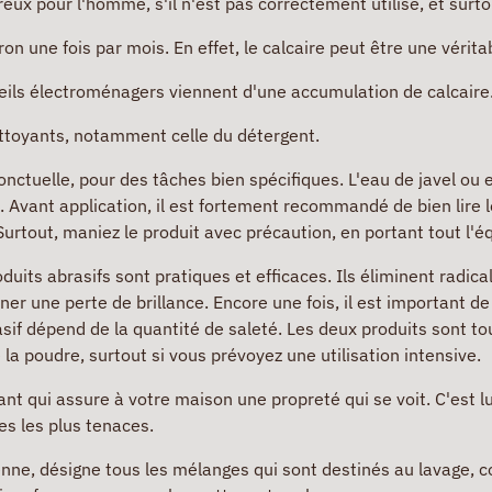
ereux pour l'homme, s'il n'est pas correctement utilisé, et sur
on une fois par mois. En effet, le calcaire peut être une véritab
ls électroménagers viennent d'une accumulation de calcaire
ettoyants, notamment celle du détergent.
onctuelle, pour des tâches bien spécifiques. L'eau de javel ou e
Avant application, il est fortement recommandé de bien lire les
urtout, maniez le produit avec précaution, en portant tout l'
uits abrasifs sont pratiques et efficaces. Ils éliminent radica
une perte de brillance. Encore une fois, il est important de l
asif dépend de la quantité de saleté. Les deux produits sont tou
 poudre, surtout si vous prévoyez une utilisation intensive.
ant qui assure à votre maison une propreté qui se voit. C'est lu
hes les plus tenaces.
nne, désigne tous les mélanges qui sont destinés au lavage, c