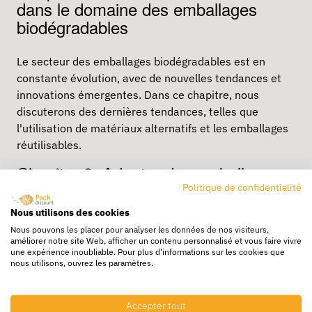
dans le domaine des emballages
biodégradables
Le secteur des emballages biodégradables est en
constante évolution, avec de nouvelles tendances et
innovations émergentes. Dans ce chapitre, nous
discuterons des dernières tendances, telles que
l'utilisation de matériaux alternatifs et les emballages
réutilisables.
Chapitre 8: Adopter des emballages
biodégradables dans votre entreprise
Politique de confidentialité
Nous utilisons des cookies
Enfin, dans ce chapitre, nous partagerons des conseils
Nous pouvons les placer pour analyser les données de nos visiteurs,
améliorer notre site Web, afficher un contenu personnalisé et vous faire vivre
pratiques pour adopter des emballages biodégradables
une expérience inoubliable. Pour plus d'informations sur les cookies que
dans votre entreprise. De la sélection des fournisseurs
nous utilisons, ouvrez les paramètres.
à la communication avec les clients, découvrez
comment intégrer efficacement des emballages
Accepter tout
durables dans vos opérations.