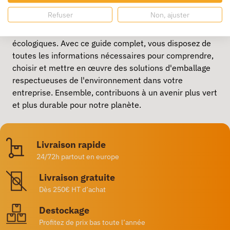
Refuser
Non, ajuster
Les emballages biodégradables et verts représentent
l'avenir de l'emballage durable et l'
emballages
écologiques
. Avec ce guide complet, vous disposez de
toutes les informations nécessaires pour comprendre,
choisir et mettre en œuvre des solutions d'emballage
respectueuses de l'environnement dans votre
entreprise. Ensemble, contribuons à un avenir plus vert
et plus durable pour notre planète.
Livraison rapide
24/72h partout en europe
Livraison gratuite
Dès 250€ HT d’achat
Destockage
Profitez de prix bas toute l’année