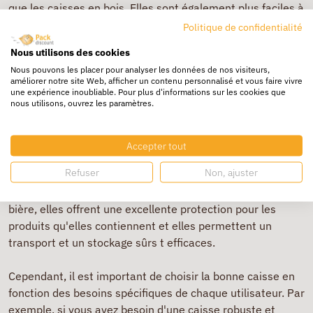
que les caisses en bois. Elles sont également plus faciles à
transporter et à stocker. Elles sont idéales pour le
Politique de confidentialité
transport de produits légers ou de petites dimensions.
Nous utilisons des cookies
Enfin, les caisses de déménagement sont des emballages
Nous pouvons les placer pour analyser les données de nos visiteurs,
spécialement conçus pour le transport et le stockage de
améliorer notre site Web, afficher un contenu personnalisé et vous faire vivre
biens personnels lors d'un déménagement. Elles sont
une expérience inoubliable. Pour plus d'informations sur les cookies que
nous utilisons, ouvrez les paramètres.
robustes, durables et résistantes, et elles offrent une
excellente protection pour les objets qu'elles contiennent.
Accepter tout
En somme, les caisses sont des emballages polyvalents
Refuser
Non, ajuster
qui peuvent être utilisés dans de nombreux contextes.
Qu'il s'agisse de caisses en bois, en carton, à vin ou à
bière, elles offrent une excellente protection pour les
produits qu'elles contiennent et elles permettent un
transport et un stockage sûrs t efficaces.
Cependant, il est important de choisir la bonne caisse en
fonction des besoins spécifiques de chaque utilisateur. Par
exemple, si vous avez besoin d'une caisse robuste et