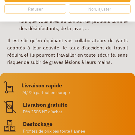
mains, il existe aussi des
gants en vinyle
. Les
Refuser
Non, ajuster
gants en latex sont aussi très recommandés dès
lors que vous êtes au contact de produits comme
des désinfectants, de la javel, …
Il est sûr qu’en équipant vos collaborateurs de gants
adaptés à leur activité, le taux d’accident du travail
réduira et ils pourront travailler en toute sécurité, sans
risquer de subir de graves lésions à leurs mains.
Livraison rapide
24/72h partout en europe
Livraison gratuite
Dès 250€ HT d’achat
Destockage
Profitez de prix bas toute l’année