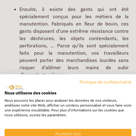
Ensuite, il existe des gants qui ont été
spécialement conçus pour les métiers de la
manutention. Fabriqués en fleur de bovin, ces
gants disposent d’une extrême résistance contre
les déchirures, les objets contendants, les
perforations, … Parce qu’ils sont spécialement
faits pour la manutention, vos travailleurs
peuvent porter des marchandises lourdes sans
risquer d’abîmer leurs mains de subir
d’importantes lésions, …
Politique de confidentialité
Si vous manipulez très souvent des objets
Nous utilisons des cookies
glissants, alors les
gants tricotés à picots
Nous pouvons les placer pour analyser les données de nos visiteurs,
répondront parfaitement à vos besoins. Parce
améliorer notre site Web, afficher un contenu personnalisé et vous faire vivre
qu’ils ont pour objectif de protéger les mains, ils
une expérience inoubliable. Pour plus d'informations sur les cookies que
nous utilisons, ouvrez les paramètres.
résistent aussi très bien aux déchirures.
Pour réaliser des opérations précises, en contact
Accepter tout
avec des produits chimiques, néfastes pour vos