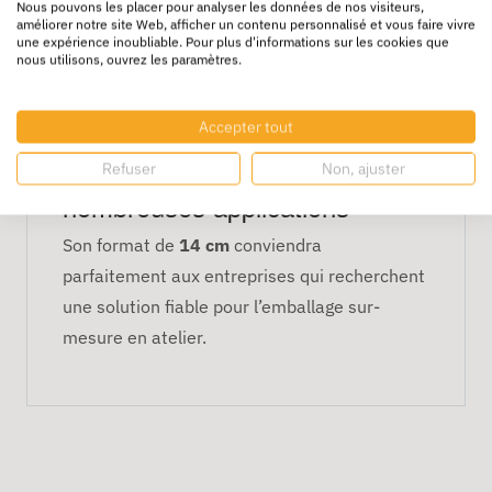
Nous pouvons les placer pour analyser les données de nos visiteurs,
améliorer notre site Web, afficher un contenu personnalisé et vous faire vivre
La gaine se soude facilement avec toutes les
une expérience inoubliable. Pour plus d'informations sur les cookies que
nous utilisons, ouvrez les paramètres.
machines professionnelles, permettant la
création de sachets robustes adaptés à
Accepter tout
différents types de produits.
Un format adapté à de
Refuser
Non, ajuster
nombreuses applications
Son format de
14 cm
conviendra
parfaitement aux entreprises qui recherchent
une solution fiable pour l’emballage sur-
mesure en atelier.