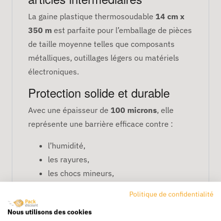
La gaine plastique thermosoudable
14 cm x
350 m
est parfaite pour l’emballage de pièces
de taille moyenne telles que composants
métalliques, outillages légers ou matériels
électroniques.
Protection solide et durable
Avec une épaisseur de
100 microns
, elle
représente une barrière efficace contre :
l’humidité,
les rayures,
les chocs mineurs,
la poussière lors du stockage.
Politique de confidentialité
Parfaite compatibilité
Nous utilisons des cookies
industrielle