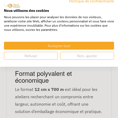
Politique de confidentialité
Compatibilité avec les
Nous utilisons des cookies
soudeuses professionnelles
Nous pouvons les placer pour analyser les données de nos visiteurs,
améliorer notre site Web, afficher un contenu personnalisé et vous faire vivre
Elle se soude facilement sur toutes les
une expérience inoubliable. Pour plus d'informations sur les cookies que
nous utilisons, ouvrez les paramètres.
soudeuses industrielles, permettant la
fabrication rapide de sachets fiables. La
Accepter tout
longueur généreuse de
700 m
garantit une
productivité continue et une meilleure gestion
Refuser
Non, ajuster
des stocks de consommables.
Format polyvalent et
économique
Le format
12 cm x 700 m
est idéal pour les
ateliers recherchant un compromis entre
largeur, autonomie et coût, offrant une
solution d’emballage économique et pratique.