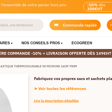
 l'ensemble de votre panier hors prix
-10%
dès
300€HT
Commande rapide
AIRES
NOS CONSEILS PROS
ECOGREEN
ÈRE COMMANDE -10% + LIVRAISON OFFERTE DÈS 149€HT
LASTIQUE THERMOSOUDABLE 50 MICRONS 16CM 700M
Fabriquez vos propres sacs et sachets pla
➤ Voir toutes les références
Lire la description détaillée