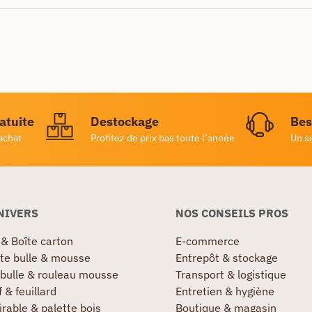
ratuite
Destockage
Bes
achat
Profitez de prix bas toute l’année
Un s
NIVERS
NOS CONSEILS PROS
 & Boîte carton
E-commerce
te bulle & mousse
Entrepôt & stockage
 bulle & rouleau mousse
Transport & logistique
 & feuillard
Entretien & hygiène
irable & palette bois
Boutique & magasin