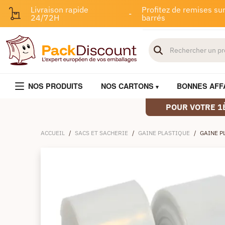
Livraison rapide
Profitez de remises sur
-
24/72H
barrés
NOS PRODUITS
NOS CARTONS
BONNES AFF
POUR VOTRE 1
ACCUEIL
/
SACS ET SACHERIE
/
GAINE PLASTIQUE
/
GAINE P