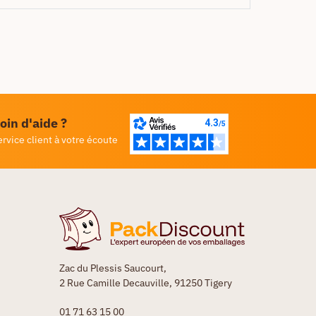
oin d'aide ?
ervice client à votre écoute
Zac du Plessis Saucourt,
2 Rue Camille Decauville, 91250 Tigery
01 71 63 15 00