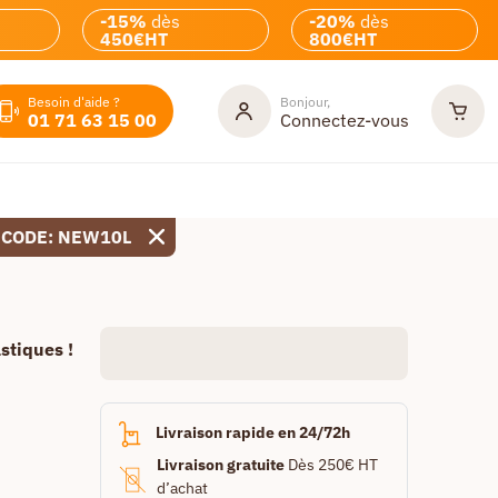
-15%
dès
-20%
dès
450€HT
800€HT
Besoin d'aide ?
Bonjour,
01 71 63 15 00
Connectez-vous
 CODE: NEW10L
stiques !
Livraison rapide en 24/72h
Livraison gratuite
Dès 250€ HT
d’achat