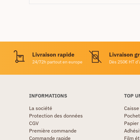
Livraison rapide
Livraison g
24/72h partout en europe
Dès 250€ HT d’
INFORMATIONS
TOP U
La société
Caisse
Protection des données
Pochet
CGV
Papier
Première commande
Adhésif
Commande rapide
Film ét