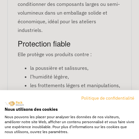
conditionner des composants larges ou semi-
volumineux dans un emballage solide et
économique, idéal pour les ateliers
industriels.
Protection fiable
Elle protège vos produits contre :
la poussière et salissures,
l’humidité légère,
les frottements légers et manipulations,
les micro-perforations sur les lignes
Politique de confidentialité
logistiques.
Nous utilisons des cookies
Compatibilité et productivité
Nous pouvons les placer pour analyser les données de nos visiteurs,
améliorer notre site Web, afficher un contenu personnalisé et vous faire vivre
Compatible avec toutes les soudeuses
une expérience inoubliable. Pour plus d'informations sur les cookies que
nous utilisons, ouvrez les paramètres.
professionnelles. La bobine de
700 m
permet