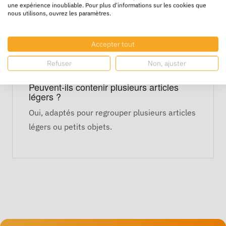
une expérience inoubliable. Pour plus d'informations sur les cookies que
FAQ
nous utilisons, ouvrez les paramètres.
Conviennent-ils pour des produits
alimentaires emballés ?
Accepter tout
Oui, parfaits pour des produits secs ou
Refuser
Non, ajuster
emballés individuellement.
Peuvent-ils contenir plusieurs articles
légers ?
Oui, adaptés pour regrouper plusieurs articles
légers ou petits objets.