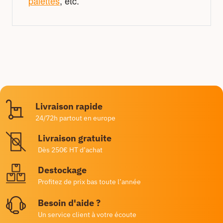
palettes
, etc.
Livraison rapide
24/72h partout en europe
Livraison gratuite
Dès 250€ HT d’achat
Destockage
Profitez de prix bas toute l’année
Besoin d'aide ?
Un service client à votre écoute