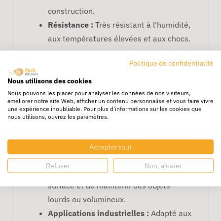
construction.
Résistance :
Très résistant à l'humidité,
aux températures élevées et aux chocs.
Pourquoi Choisir le Ruban
Politique de confidentialité
Adhésif Armé Chaîne et Trame
Nous utilisons des cookies
50 m 50 mm ?
Nous pouvons les placer pour analyser les données de nos visiteurs,
améliorer notre site Web, afficher un contenu personnalisé et vous faire vivre
Grande résistance :
Sa structure armée
une expérience inoubliable. Pour plus d'informations sur les cookies que
assure une résistance exceptionnelle
nous utilisons, ouvrez les paramètres.
aux déchirures et aux contraintes
mécaniques.
Accepter tout
Large largeur :
La largeur de 50 mm
Refuser
Non, ajuster
permet de couvrir une plus grande
surface et de maintenir des objets
lourds ou volumineux.
Applications industrielles :
Adapté aux