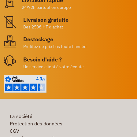
Livraison rapide
24/72h partout en europe
Livraison gratuite
Dès 250€ HT d’achat
Destockage
Profitez de prix bas toute l’année
Besoin d'aide ?
Un service client à votre écoute
La société
Protection des données
CGV