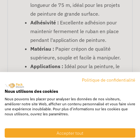
longueur de 75 m, idéal pour les projets
de peinture de grande surface.
Adhésivité :
Excellente adhésion pour
maintenir fermement le ruban en place
pendant l'application de peinture.
Matériau :
Papier crépon de qualité
supérieure, souple et facile à manipuler.
Applications :
Idéal pour la peinture, le
vernis et la protection des zones
Politique de confidentialité
sensibles.
Nous utilisons des cookies
Retrait :
Le ruban se retire facilement
Nous pouvons les placer pour analyser les données de nos visiteurs,
sans laisser de résidus de colle sur la
améliorer notre site Web, afficher un contenu personnalisé et vous faire vivre
une expérience inoubliable. Pour plus d'informations sur les cookies que
surface, même après un long temps
nous utilisons, ouvrez les paramètres.
d'application.
FAQ – Ruban Adhésif de
Accepter tout