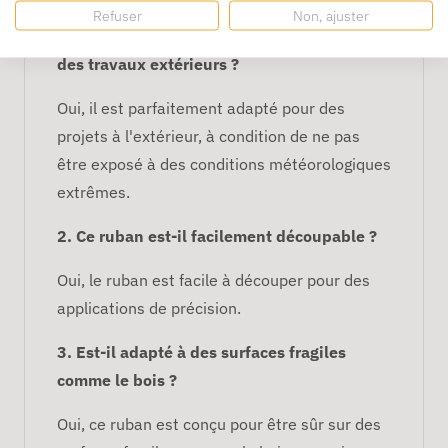
Masquage 50 mm x 75 m
Refuser
Non, ajuster
1. Est-ce que ce ruban peut être utilisé pour
des travaux extérieurs ?
Oui, il est parfaitement adapté pour des
projets à l'extérieur, à condition de ne pas
être exposé à des conditions météorologiques
extrêmes.
2. Ce ruban est-il facilement découpable ?
Oui, le ruban est facile à découper pour des
applications de précision.
3. Est-il adapté à des surfaces fragiles
comme le bois ?
Oui, ce ruban est conçu pour être sûr sur des