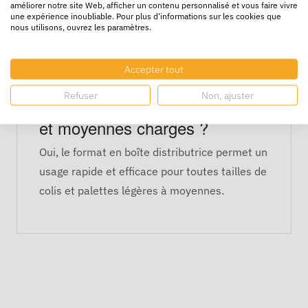
améliorer notre site Web, afficher un contenu personnalisé et vous faire vivre
manuels ?
une expérience inoubliable. Pour plus d'informations sur les cookies que
nous utilisons, ouvrez les paramètres.
Oui, il peut être utilisé avec les tendeurs
manuels classiques et les dispositifs semi-
Accepter tout
automatiques.
Refuser
Non, ajuster
Est-ce pratique pour les petites
et moyennes charges ?
Oui, le format en boîte distributrice permet un
usage rapide et efficace pour toutes tailles de
colis et palettes légères à moyennes.