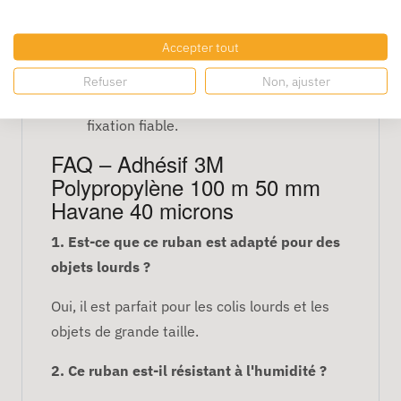
Couleur :
Havane, pour un look
Accepter tout
professionnel et élégant.
Applications :
Emballage de produits
Refuser
Non, ajuster
lourds ou volumineux nécessitant une
fixation fiable.
FAQ – Adhésif 3M
Polypropylène 100 m 50 mm
Havane 40 microns
1. Est-ce que ce ruban est adapté pour des
objets lourds ?
Oui, il est parfait pour les colis lourds et les
objets de grande taille.
2. Ce ruban est-il résistant à l'humidité ?