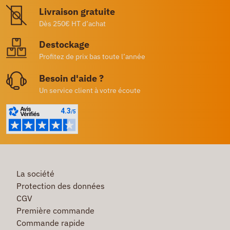
Livraison gratuite
Dès 250€ HT d’achat
Destockage
Profitez de prix bas toute l’année
Besoin d'aide ?
Un service client à votre écoute
La société
Protection des données
CGV
Première commande
Commande rapide