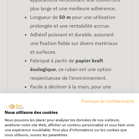
plus large et une meilleure adhérence.
Longueur de
50 m
pour une utilisation
prolongée et une rentabilité accrue.
Adhésif puissant et durable, assurant
une fixation fiable sur divers matériaux
et surfaces.
Fabriqué à partir de
papier kraft
écologique
, ce ruban est une option
respectueuse de l'environnement.
Facile à déchirer à la main, pour une
utilisation pratique et rapide sans
Politique de confidentialité
besoin de ciseaux ou de découpeurs.
Nous utilisons des cookies
Applications
Nous pouvons les placer pour analyser les données de nos visiteurs,
améliorer notre site Web, afficher un contenu personnalisé et vous faire vivre
Emballage de cartons et colis pour une
une expérience inoubliable. Pour plus d'informations sur les cookies que
nous utilisons, ouvrez les paramètres.
expédition sécurisée.