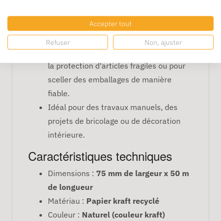
Fixation de documents ou de matériaux
Accepter tout
légers à moyens dans les ateliers, les
bureaux ou lors de projets créatifs.
Refuser
Non, ajuster
Utilisation pour la fermeture de boîtes,
la protection d'articles fragiles ou pour
sceller des emballages de manière
fiable.
Idéal pour des travaux manuels, des
projets de bricolage ou de décoration
intérieure.
Caractéristiques techniques
Dimensions :
75 mm de largeur x 50 m
de longueur
Matériau :
Papier kraft recyclé
Couleur :
Naturel (couleur kraft)