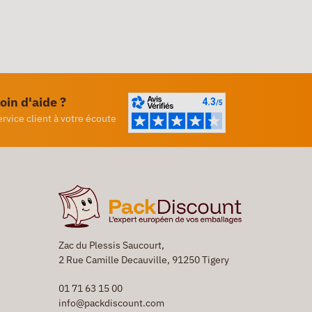
oin d'aide ?
ervice client à votre écoute
Zac du Plessis Saucourt,
2 Rue Camille Decauville, 91250 Tigery
01 71 63 15 00
info@packdiscount.com