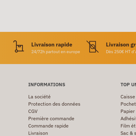
Livraison rapide
Livraison g
24/72h partout en europe
Dès 250€ HT d’
INFORMATIONS
TOP U
La société
Caisse
Protection des données
Pochet
CGV
Papier
Première commande
Adhésif
Commande rapide
Film ét
Livraison
Sac & 