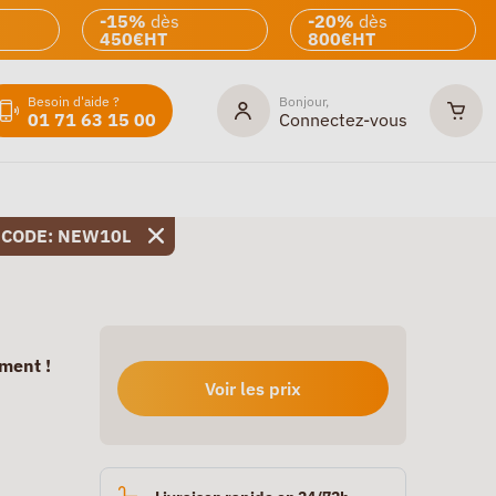
-15%
dès
-20%
dès
450€HT
800€HT
Besoin d'aide ?
Bonjour,
01 71 63 15 00
Connectez-vous
 CODE: NEW10L
ment !
Voir les prix