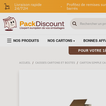
Livraison rapide
Profitez de remises sur
-
24/72H
barrés
NOS PRODUITS
NOS CARTONS
BONNES AFF
POUR VOTRE 1
ACCUEIL
/
CAISSES CARTONS ET BOITES
/
CARTON SIMPLE C