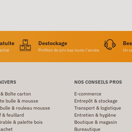
ratuite
Destockage
Bes
achat
Profitez de prix bas toute l’année
Un s
NIVERS
NOS CONSEILS PROS
 & Boîte carton
E-commerce
te bulle & mousse
Entrepôt & stockage
 bulle & rouleau mousse
Transport & logistique
 & feuillard
Entretien & hygiène
irable & palette bois
Boutique & magasin
sachet
Bureautique