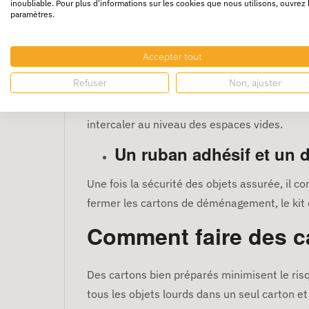
inoubliable. Pour plus d'informations sur les cookies que nous utilisons, ouvrez 
Lors d’un déménagement, le transport des vê
paramètres.
dans le kit déménagement 2 et 3 pièces. Cet 
Un film à bulle
Accepter tout
Refuser
Non, ajuster
Le transport d'objets fragiles peut égalemen
les biens à surface délicate, nous avons incl
intercaler au niveau des espaces vides.
Un ruban adhésif et un d
Une fois la sécurité des objets assurée, il co
fermer les cartons de déménagement, le kit c
Comment faire des 
Des cartons bien préparés minimisent le risqu
tous les objets lourds dans un seul carton et 