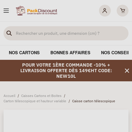
NOS CARTONS
BONNES AFFAIRES
NOS CONSEIL
POUR VOTRE 1ÈRE COMMANDE -10% +
LIVRAISON OFFERTE DÈS 149€HT CODE:
NEW10L
Accueil
/
Caisses Cartons et Boites
/
Carton télescopique et hauteur variable
/
Caisse carton télescopique