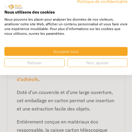
atout de cet emballage est bien sûr sa
Politique de confidentialité
hauteur variable grâce à laquelle il peut
Nous utilisons des cookies
s’adapter à tous types de produits.
Nous pouvons les placer pour analyser les données de nos visiteurs,
améliorer notre site Web, afficher un contenu personnalisé et vous faire vivre
une expérience inoubliable. Pour plus d'informations sur les cookies que
Grâce à sa couverture en papier kraft, la
nous utilisons, ouvrez les paramètres.
caisse carton télescopique a l’avantage d’être
résistante à l'humidité, aux variations de
Accepter tout
température et à la compression verticale. En
outre, sa couverture en kraft brun lui confère
Refuser
Non, ajuster
une adhérence parfaite aux
rouleaux
d’adhésifs
.
Doté d’un couvercle et d’une large ouverture,
cet emballage en carton permet une insertion
et une extraction facile des objets.
Entièrement conçue en matériaux éco
responsable, la caisse carton télescopique