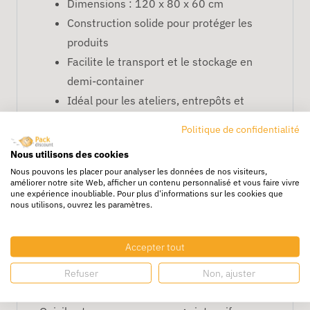
Dimensions : 120 x 80 x 60 cm
Construction solide pour protéger les
produits
Facilite le transport et le stockage en
demi-container
Idéal pour les ateliers, entrepôts et
expéditions
Politique de confidentialité
FAQ – Carton Demi Container
Nous utilisons des cookies
120 x 80 x 60 cm
Nous pouvons les placer pour analyser les données de nos visiteurs,
améliorer notre site Web, afficher un contenu personnalisé et vous faire vivre
À quoi sert ce carton demi container ?
une expérience inoubliable. Pour plus d'informations sur les cookies que
nous utilisons, ouvrez les paramètres.
Il permet de stocker et transporter des
produits volumineux ou en grande quantité en
Accepter tout
toute sécurité.
Refuser
Non, ajuster
Est-il adapté aux environnements
professionnels ?