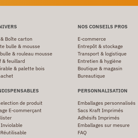
NIVERS
NOS CONSEILS PROS
 & Boîte carton
E-commerce
te bulle & mousse
Entrepôt & stockage
 bulle & rouleau mousse
Transport & logistique
 & feuillard
Entretien & hygiène
irable & palette bois
Boutique & magasin
sachet
Bureautique
NDISPENSABLES
PERSONNALISATION
election de produit
Emballages personnalisés
age E-commerçant
Sacs Kraft Imprimés
lister
Adhésifs Imprimés
Inviolable
Emballages sur mesure
Réutilisable
FAQ