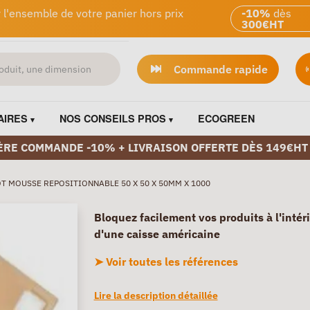
 l'ensemble de votre panier hors prix
-10%
dès
300€HT
Commande rapide
AIRES
NOS CONSEILS PROS
ECOGREEN
ÈRE COMMANDE -10% + LIVRAISON OFFERTE DÈS 149€HT
T MOUSSE REPOSITIONNABLE 50 X 50 X 50MM X 1000
Bloquez facilement vos produits à l'intér
d'une caisse américaine
➤ Voir toutes les références
Lire la description détaillée