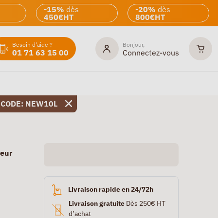
-15%
dès
-20%
dès
450€HT
800€HT
Besoin d'aide ?
Bonjour,
01 71 63 15 00
Connectez-vous
 CODE: NEW10L
ieur
Livraison rapide en 24/72h
Livraison gratuite
Dès 250€ HT
d’achat