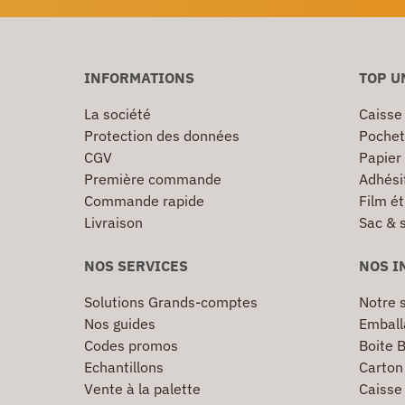
INFORMATIONS
TOP U
La société
Caisse
Protection des données
Pochet
CGV
Papier
Première commande
Adhésif
Commande rapide
Film ét
Livraison
Sac & 
NOS SERVICES
NOS I
Solutions Grands-comptes
Notre s
Nos guides
Emball
Codes promos
Boite B
Echantillons
Carton 
Vente à la palette
Caisse 