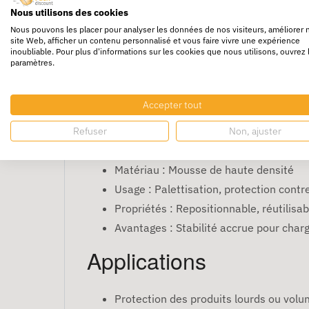
Nous utilisons des cookies
Le Plot Mousse Repositionnable 50 x 50 x 50 
Nous pouvons les placer pour analyser les données de nos visiteurs, améliorer 
permet de mieux répartir la pression et d'of
site Web, afficher un contenu personnalisé et vous faire vivre une expérience
inoubliable. Pour plus d'informations sur les cookies que nous utilisons, ouvrez 
rapide.
paramètres.
Caractéristiques
Accepter tout
Dimensions : 50 x 50 x 50 mm
Refuser
Non, ajuster
Quantité : 1000 pièces
Matériau : Mousse de haute densité
Usage : Palettisation, protection contre
Propriétés : Repositionnable, réutilisa
Avantages : Stabilité accrue pour char
Applications
Protection des produits lourds ou volu