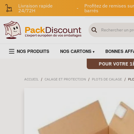
Livraison rapide
Profitez de remises sur
-
24/72H
barrés
NOS PRODUITS
NOS CARTONS
BONNES AFF
POUR VOTRE 1
ACCUEIL
/
CALAGE ET PROTECTION
/
PLOTS DE CALAGE
/
PLO