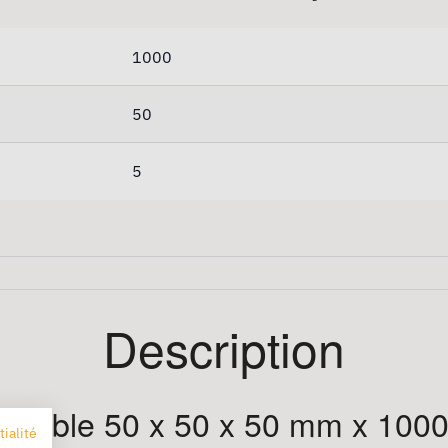
1000
50
5
Description
onnable 50 x 50 x 50 mm x 100
tialité