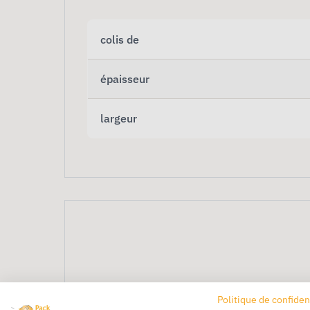
colis de
épaisseur
largeur
Plot Mousse Repositi
Politique de confiden