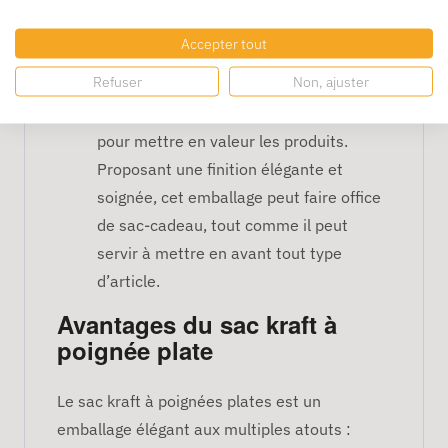
plate est parfait pour ceux qui sont à la
recherche d’un emballage sobre et
Accepter tout
classique. La couleur naturelle de ce sac
Refuser
Non, ajuster
lui confère un aspect patiné ;
Kraft blanc
: le sac kraft blanc est idéal
pour mettre en valeur les produits.
Proposant une finition élégante et
soignée, cet emballage peut faire office
de sac-cadeau, tout comme il peut
servir à mettre en avant tout type
d’article.
Avantages du sac kraft à
poignée plate
Le sac kraft à poignées plates est un
emballage élégant aux multiples atouts :