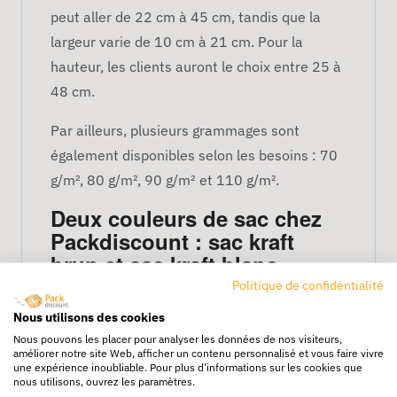
peut aller de 22 cm à 45 cm, tandis que la
largeur varie de 10 cm à 21 cm. Pour la
hauteur, les clients auront le choix entre 25 à
48 cm.
Par ailleurs, plusieurs grammages sont
également disponibles selon les besoins : 70
g/m², 80 g/m², 90 g/m² et 110 g/m².
Deux couleurs de sac chez
Packdiscount : sac kraft
brun et sac kraft blanc
Politique de confidentialité
Emballage très tendance, le sac kraft à
Nous utilisons des cookies
poignées plates est décliné en deux coloris :
Nous pouvons les placer pour analyser les données de nos visiteurs,
améliorer notre site Web, afficher un contenu personnalisé et vous faire vivre
une expérience inoubliable. Pour plus d'informations sur les cookies que
Kraft brun
: le sac kraft brun à poignée
nous utilisons, ouvrez les paramètres.