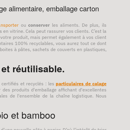
ge alimentaire, emballage carton
ansporter
ou
conserver
les aliments. De plus, ils
en vitrine. Cela peut rassurer vos clients. C’est la
votre produit, mais permet également à vos client
ntaires 100% recyclables, vous aurez tout ce dont
boites à pâtes, sachets de couverts en plastiques,
t réutilisable.
ertifiés et recyclés : les
particulaires de calage
 des produits d'emballage affichant d'excellentes
les de l'ensemble de la chaîne logistique. Nous
bio et bamboo
 d’une nouvelle pâte à papier. D’où l’intérêt de trier