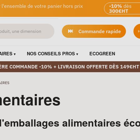
 l'ensemble de votre panier hors prix
-10%
dès
300€HT
Commande rapide
AIRES
NOS CONSEILS PROS
ECOGREEN
ÈRE COMMANDE -10% + LIVRAISON OFFERTE DÈS 149€HT
AIRES
entaires
emballages alimentaires écol