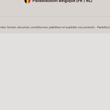
Packdiscount Belgique (
FR |
NL)
er, fermer, sécuriser, conditionner, palettiser et expédier vos produits - Packdisco