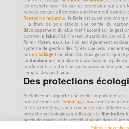
les déchets pour réaliser ce processus qui a un f
recyclé est une alternative extrêmement positive 
Ressource naturelle
,
le Bois
est aussi une énergie 
: la fibre de bois stocke une partie du carbon
développement durable met l’accent sur la gestion
comme le
label FSC
(Forest Stuardship Council). 
flore : fôrtet, eau). La FSC est également socia
système de gestion des forêts que celui des entrepr
nos
emballage
! Le label FSC vous garantit que le 
Le
Bamboo
est une plante à croissance rapide qui
rendements, limitant les ressources en eau par se
l’emploi des pesticides.
Des protections écologi
Packdiscount apporte une réelle importance à la 
tant qu'expert de l’
emballage
, nous mettons à vot
et de protection, vous trouverez une sélection
protections écologiques telles que le
film bulles b
partir de papier kraft recyclé, il s’agit donc d’une
de calage. Puisqu’il est conçu à partir de produit
Politique de confiden