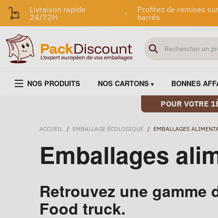
Livraison rapide
Profitez de remises sur
-
24/72H
barrés
NOS PRODUITS
NOS CARTONS
BONNES AFF
POUR VOTRE 1
ACCUEIL
/
EMBALLAGE ÉCOLOGIQUE
/
EMBALLAGES ALIMENT
Emballages alim
Retrouvez une gamme d'
Food truck.