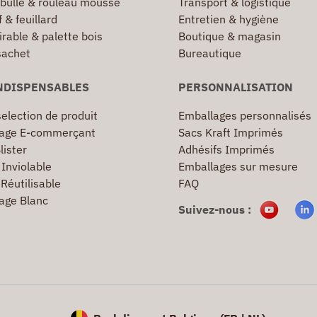
 bulle & rouleau mousse
Transport & logistique
 & feuillard
Entretien & hygiène
irable & palette bois
Boutique & magasin
sachet
Bureautique
NDISPENSABLES
PERSONNALISATION
election de produit
Emballages personnalisés
age E-commerçant
Sacs Kraft Imprimés
lister
Adhésifs Imprimés
Inviolable
Emballages sur mesure
Réutilisable
FAQ
age Blanc
Suivez-nous :