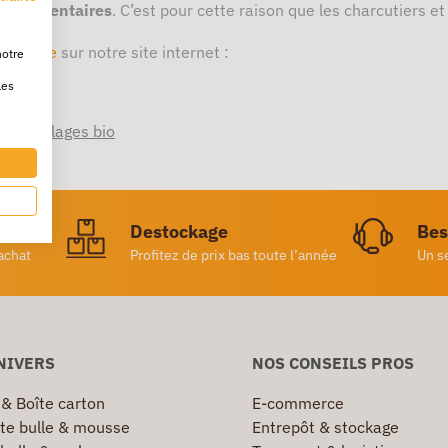
ts alimentaires
. C’est pour cette raison que les charcutiers et
mballage
sur notre site internet :
notre
les
 emballages bio
ratuite
Destockage
Bes
achat
Profitez de prix bas toute l’année
Un s
NIVERS
NOS CONSEILS PROS
 & Boîte carton
E-commerce
te bulle & mousse
Entrepôt & stockage