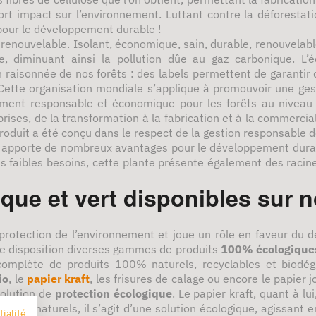
ort impact sur l’environnement. Luttant contre la déforestati
pour le développement durable !
renouvelable. Isolant, économique, sain, durable, renouvelabl
e, diminuant ainsi la pollution dûe au gaz carbonique. L’é
 raisonnée de nos forêts : des labels permettent de garantir q
Cette organisation mondiale s’applique à promouvoir une ges
lement responsable et économique pour les forêts au niveau
ises, de la transformation à la fabrication et à la commerciali
produit a été conçu dans le respect de la gestion responsable d
 apporte de nombreux avantages pour le développement durable
s faibles besoins, cette plante présente également des racine
que et vert disponibles sur n
protection de l’environnement et joue un rôle en faveur du d
re disposition diverses gammes de produits
100% écologique
 complète de produits 100% naturels, recyclables et biodég
io
, le
papier kraft
, les frisures de calage ou encore le papier 
 solution de
protection écologique
. Le papier kraft, quant à l
s 100% naturels, il s’agit d’une solution écologique, agissan
tialité