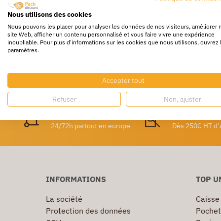
papier kraft est qu’il est apte au contact de
produi
Nous utilisons des cookies
Retrouvez également tous nos différents
guides e
Nous pouvons les placer pour analyser les données de nos visiteurs, améliorer 
site Web, afficher un contenu personnalisé et vous faire vivre une expérience
inoubliable. Pour plus d'informations sur les cookies que nous utilisons, ouvrez 
Entreprise Packdiscount : éco-emballages
paramètres.
Emballage écologique
Réduire son empreinte environnementale avec nos
Accepter tout
Refuser
Non, ajuster
Livraison rapide
Livraison g
24/72h partout en europe
Dès 250€ HT d’
INFORMATIONS
TOP U
La société
Caisse
Protection des données
Pochet