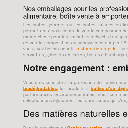
Nos emballages pour les profession
alimentaire, boîte vente à emporter
Les boites gourmet ou les boites salades en kr
permettent à vos clients de voir la composition de 
même chose pour les sachets sandwichs transpar
de voir la composition du sandwich ce qui peut ê
vous avez besoin pour la
restauration rapide
: sac
serviettes, gobelets en carton, boites à hamburger, 
Notre engagement : emba
Vous êtes sensible à la protection de l'environne
biodégradables
, les produits à
bulles d'air dég
performances environnementales, nous sommes ég
sélectionnons également les fournisseurs qui s'e
Des matières naturelles 
Dans le recyclage du
Papier
ou
carton
, ce sont de