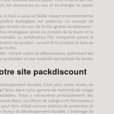
on, les ressources en eau et en énergie, le papier
e, le bois a aussi un faible impact environnemental
quilibre écologique est préservé. Le concept de
ue le bois est issu de forêts gérées durablement :
tion écologique (prise en compte de la faune et la
 mondial. La certification FSC comprend autant le
sation du produit : on sait d'où provient le bois de
es forêts.
 : luttant contre la déforestation, optimisant les
s profondes et une rusticité permettant de limiter
otre site packdiscount
éveloppement durable. C’est pour cette raison, en
s
!
Ainsi, dans notre gamme de matériels de calage
radables. Vous y retrouverez principalement des
journal blanc. Les fibres de calage sont fabriquées à
ui, peut être utilisé comme solution de protection et
t en faveur du développement durable. L’avantage du