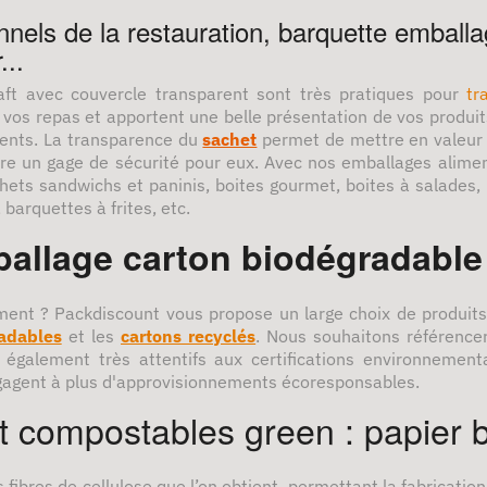
nels de la restauration, barquette emballa
...
aft avec couvercle transparent sont très pratiques pour
tr
vos repas et apportent une belle présentation de vos produits 
ents. La transparence du
sachet
permet de mettre en valeur 
tre un gage de sécurité pour eux. Avec nos emballages alime
hets sandwichs et paninis, boites gourmet, boites à salades, 
barquettes à frites, etc.
llage carton biodégradable e
ment ? Packdiscount vous propose un large choix de produits c
radables
et les
cartons recyclés
. Nous souhaitons référencer
alement très attentifs aux certifications environnementa
ngagent à plus d'approvisionnements écoresponsables.
et compostables green : papier 
s fibres de cellulose que l’on obtient, permettant la fabrication