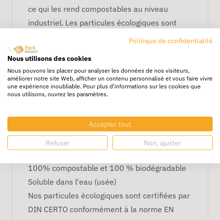
ce qui les rend compostables au niveau
industriel. Les particules écologiques sont
entièrement fabriquées à base de matières
Politique de confidentialité
compostables : air, eau et amidon végétal. Le
Nous utilisons des cookies
produit de décompose complètement en
Nous pouvons les placer pour analyser les données de nos visiteurs,
compost utilisable qui offre des éléments
améliorer notre site Web, afficher un contenu personnalisé et vous faire vivre
une expérience inoubliable. Pour plus d'informations sur les cookies que
nutritifs au sol, ce qui en fait une solution
nous utilisons, ouvrez les paramètres.
d'emballage extrêmement durable.
Accepter tout
Il se présente en forme de huit solide et est
disponible en sacs.
Refuser
Non, ajuster
Respectueux de l'environnement
100% compostable et 100 % biodégradable
Soluble dans l'eau (usée)
Nos particules écologiques sont certifiées par
DIN CERTO conformément à la norme EN