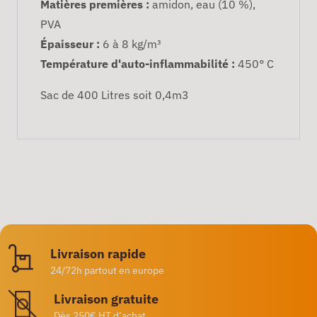
Matières premières :
amidon, eau (10 %),
PVA
Épaisseur :
6 à 8 kg/m³
Température d'auto-inflammabilité
:
450° C
Sac de 400 Litres soit 0,4m3
Livraison rapide
24/72h partout en europe
Livraison gratuite
Dès 250€ HT d’achat