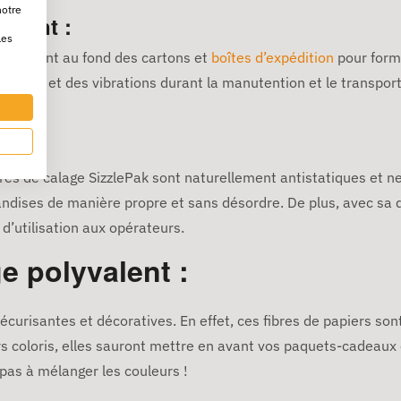
notre
rmant :
les
se tassent au fond des cartons et
boîtes d’expédition
pour forme
es chocs et des vibrations durant la manutention et le transpor
ses
.
que
ibres de calage SizzlePak sont naturellement antistatiques et 
ndises de manière propre et sans désordre. De plus, avec sa d
 d’utilisation aux opérateurs.
e polyvalent :
 sécurisantes et décoratives. En effet, ces fibres de papiers so
s coloris, elles sauront mettre en avant vos paquets-cadeaux 
 pas à mélanger les couleurs !