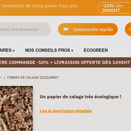
 l'ensemble de votre panier hors prix
-10%
dès
300€HT
Commande rapide
AIRES
NOS CONSEILS PROS
ECOGREEN
ÈRE COMMANDE -10% + LIVRAISON OFFERTE DÈS 149€HT
E
/
FIBRES DE CALAGE SIZZLEPAK®
Un papier de calage très écologique !
Lire la description détaillée