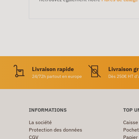
Livraison rapide
Livraison g
24/72h partout en europe
Dès 250€ HT d’
INFORMATIONS
TOP U
La société
Caisse
Protection des données
Pochet
CGV
Papier