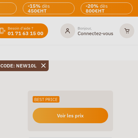
-15%
dès
-20%
dès
450€HT
800€HT
Besoin d'aide ?
Bonjour,
01 71 63 15 00
Connectez-vous
 CODE: NEW10L
BEST PRICE
Voir les prix