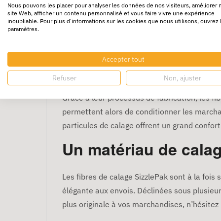
Nous pouvons les placer pour analyser les données de nos visiteurs, améliorer 
Un matériau de calage perfo
site Web, afficher un contenu personnalisé et vous faire vivre une expérience
inoubliable. Pour plus d'informations sur les cookies que nous utilisons, ouvrez 
paramètres.
Avec leur forme en accordéon, ces frisures 
lourdes et fragiles sont ainsi gardées loin d
stabilisent les produits à l’intérieur des
cais
Accepter tout
Un matériau de calage prati
Refuser
Non, ajuster
Grâce à leur processus de fabrication, les f
permettent alors de conditionner les marcha
particules de calage offrent un grand confort
Un matériau de calag
Les fibres de calage SizzlePak sont à la fois
élégante aux envois. Déclinées sous plusieur
plus originale à vos marchandises, n’hésitez