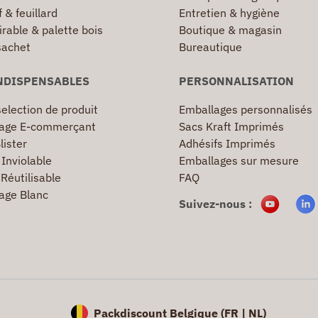
 & feuillard
Entretien & hygiène
irable & palette bois
Boutique & magasin
sachet
Bureautique
NDISPENSABLES
PERSONNALISATION
election de produit
Emballages personnalisés
age E-commerçant
Sacs Kraft Imprimés
lister
Adhésifs Imprimés
Inviolable
Emballages sur mesure
Réutilisable
FAQ
age Blanc
Suivez-nous :
Packdiscount Belgique (
FR |
NL)