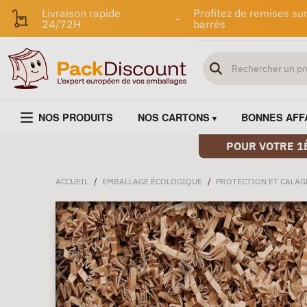
Livraison rapide
Profitez de remises sur
-
24/72H
barrés
NOS PRODUITS
NOS CARTONS
BONNES AFF
POUR VOTRE 1
ACCUEIL
/
EMBALLAGE ÉCOLOGIQUE
/
PROTECTION ET CALAG