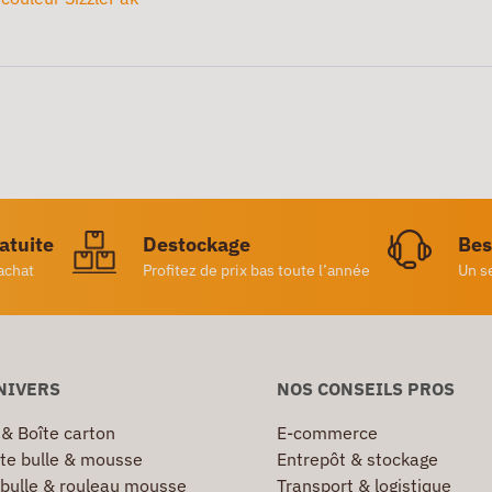
ratuite
Destockage
Bes
achat
Profitez de prix bas toute l’année
Un s
NIVERS
NOS CONSEILS PROS
 & Boîte carton
E-commerce
te bulle & mousse
Entrepôt & stockage
 bulle & rouleau mousse
Transport & logistique