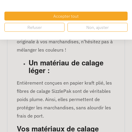
fibres de papiers sont parfaites pour apporter
une touche chic et élégante aux envois.
Accepter tout
Déclinées sous plusieurs coloris, elles sauront
mettre en avant vos paquets-cadeaux et
Refuser
Non, ajuster
paniers garnis. Pour apporter une note plus
originale à vos marchandises, n’hésitez pas à
mélanger les couleurs !
Un matériau de calage
léger :
Entièrement conçues en papier kraft plié, les
fibres de calage SizzlePak sont de véritables
poids plume. Ainsi, elles permettent de
protéger les marchandises, sans alourdir les
frais de port.
Vos matériaux de calage