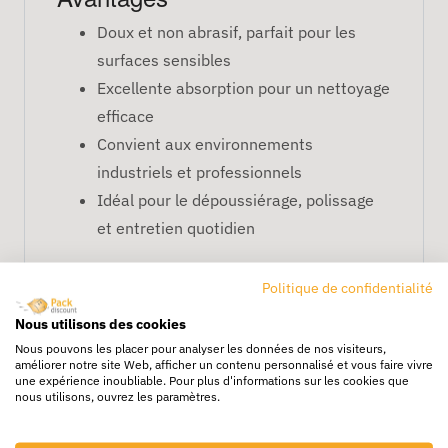
Doux et non abrasif, parfait pour les
surfaces sensibles
Excellente absorption pour un nettoyage
efficace
Convient aux environnements
industriels et professionnels
Idéal pour le dépoussiérage, polissage
et entretien quotidien
FAQ – Chiffon BOPT Drap
Politique de confidentialité
blanc optique
Nous utilisons des cookies
Peut-il être utilisé sur du verre ou des
Nous pouvons les placer pour analyser les données de nos visiteurs,
écrans ?
améliorer notre site Web, afficher un contenu personnalisé et vous faire vivre
une expérience inoubliable. Pour plus d'informations sur les cookies que
Oui, sa texture douce le rend idéal pour les
nous utilisons, ouvrez les paramètres.
surfaces délicates comme le verre ou
l’optique.