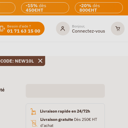
-15%
dès
-20%
dès
450€HT
800€HT
Besoin d'aide ?
Bonjour,
01 71 63 15 00
Connectez-vous
 CODE: NEW10L
ité
Livraison rapide en 24/72h
Livraison gratuite
Dès 250€ HT
d’achat