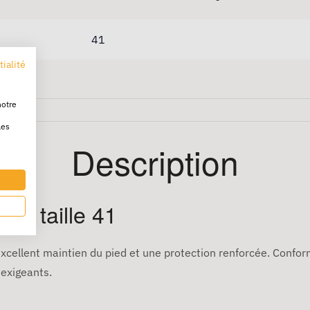
41
tialité
notre
les
Description
S3 taille 41
xcellent maintien du pied et une protection renforcée. Confor
 exigeants.