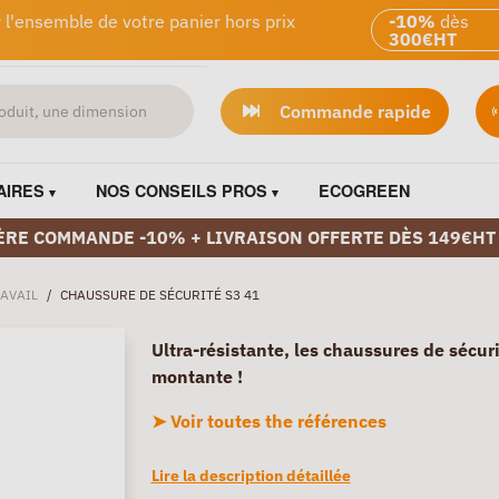
 l'ensemble de votre panier hors prix
-10%
dès
300€HT
Commande rapide
AIRES
NOS CONSEILS PROS
ECOGREEN
ÈRE COMMANDE -10% + LIVRAISON OFFERTE DÈS 149€HT
AVAIL
/
CHAUSSURE DE SÉCURITÉ S3 41
Ultra-résistante, les chaussures de sécur
montante !
➤ Voir toutes the références
Lire la description détaillée