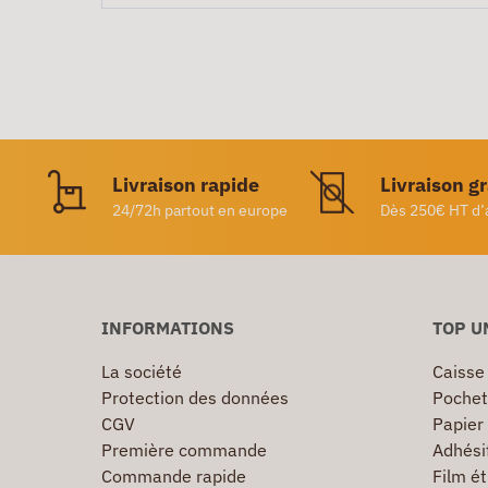
Livraison rapide
Livraison g
24/72h partout en europe
Dès 250€ HT d’
INFORMATIONS
TOP U
La société
Caisse
Protection des données
Pochet
CGV
Papier
Première commande
Adhésif
Commande rapide
Film ét