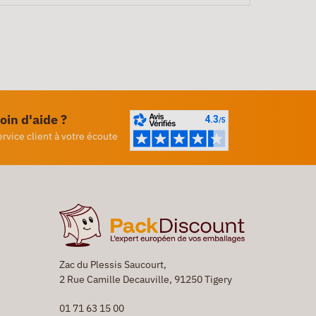
oin d'aide ?
ervice client à votre écoute
Zac du Plessis Saucourt,
2 Rue Camille Decauville, 91250 Tigery
01 71 63 15 00