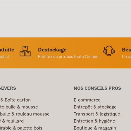
ratuite
Destockage
Bes
achat
Profitez de prix bas toute l’année
Un s
NIVERS
NOS CONSEILS PROS
 & Boîte carton
E-commerce
te bulle & mousse
Entrepôt & stockage
 bulle & rouleau mousse
Transport & logistique
 & feuillard
Entretien & hygiène
irable & palette bois
Boutique & magasin