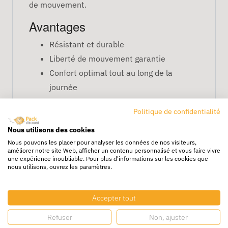
de mouvement.
Avantages
Résistant et durable
Liberté de mouvement garantie
Confort optimal tout au long de la
journée
FAQ – Pantalon de travail L
Politique de confidentialité
Peut-on l’utiliser pour un usage intensif ?
Nous utilisons des cookies
Oui, il est conçu pour résister aux contraintes
Nous pouvons les placer pour analyser les données de nos visiteurs,
améliorer notre site Web, afficher un contenu personnalisé et vous faire vivre
des travaux intensifs.
une expérience inoubliable. Pour plus d'informations sur les cookies que
nous utilisons, ouvrez les paramètres.
Est-il adapté aux grandes tailles ?
Oui, il offre une coupe généreuse pour plus de
Accepter tout
confort.
Refuser
Non, ajuster