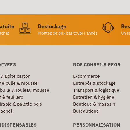
ratuite
Destockage
Bes
achat
Profitez de prix bas toute l’année
Un s
NIVERS
NOS CONSEILS PROS
 & Boîte carton
E-commerce
te bulle & mousse
Entrepôt & stockage
 bulle & rouleau mousse
Transport & logistique
 & feuillard
Entretien & hygiène
irable & palette bois
Boutique & magasin
sachet
Bureautique
NDISPENSABLES
PERSONNALISATION