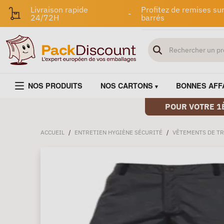
Livraison rapide
Profitez de remises sur
-
24/72H
barrés
NOS PRODUITS
NOS CARTONS
BONNES AFF
POUR VOTRE 1
ACCUEIL
/
ENTRETIEN HYGIÈNE SÉCURITÉ
/
VÊTEMENTS DE TR