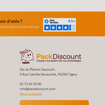
oin d'aide ?
ervice client à votre écoute
Zac du Plessis Saucourt,
2 Rue Camille Decauville, 91250 Tigery
01 71 63 15 00
info@packdiscount.com
Nous contacter