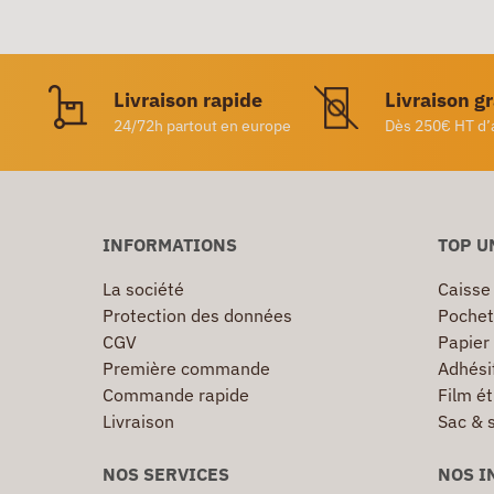
Livraison rapide
Livraison g
24/72h partout en europe
Dès 250€ HT d’
INFORMATIONS
TOP U
La société
Caisse
Protection des données
Pochet
CGV
Papier
Première commande
Adhésif
Commande rapide
Film ét
Livraison
Sac & 
NOS SERVICES
NOS I