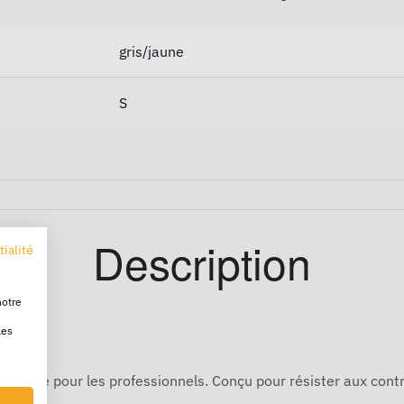
gris/jaune
S
Description
tialité
notre
le S
les
ustesse pour les professionnels. Conçu pour résister aux contra