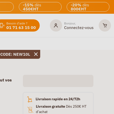
-15%
dès
-20%
dès
450€HT
800€HT
Besoin d'aide ?
Bonjour,
01 71 63 15 00
Connectez-vous
 CODE: NEW10L
out vos
Livraison rapide en 24/72h
Livraison gratuite
Dès 250€ HT
d’achat