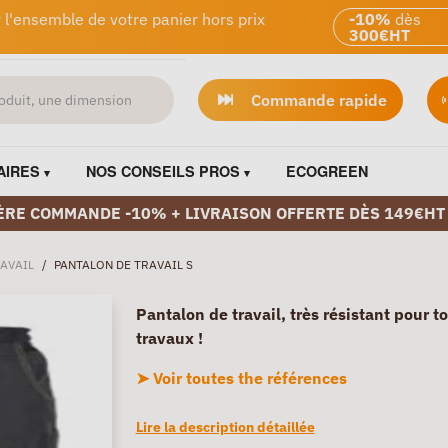
 l'ensemble de votre panier hors prix
-10%
dès
300€HT
Commande rapide
AIRES
NOS CONSEILS PROS
ECOGREEN
ÈRE COMMANDE -10% + LIVRAISON OFFERTE DÈS 149€HT
AVAIL
/
PANTALON DE TRAVAIL S
Pantalon de travail, très résistant pour t
travaux !
➤ Voir toutes the références
Lire la description détaillée