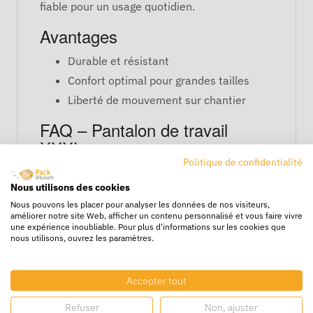
fiable pour un usage quotidien.
Avantages
Durable et résistant
Confort optimal pour grandes tailles
Liberté de mouvement sur chantier
FAQ – Pantalon de travail
XXXL
Politique de confidentialité
Convient-il aux très grandes tailles ?
Nous utilisons des cookies
Oui, sa coupe XXXL offre un confort maximal
Nous pouvons les placer pour analyser les données de nos visiteurs,
et une liberté de mouvement complète.
améliorer notre site Web, afficher un contenu personnalisé et vous faire vivre
une expérience inoubliable. Pour plus d'informations sur les cookies que
nous utilisons, ouvrez les paramètres.
Est-il résistant aux conditions de travail
difficiles ?
Accepter tout
Absolument, il est conçu pour les usages
professionnels intensifs.
Refuser
Non, ajuster