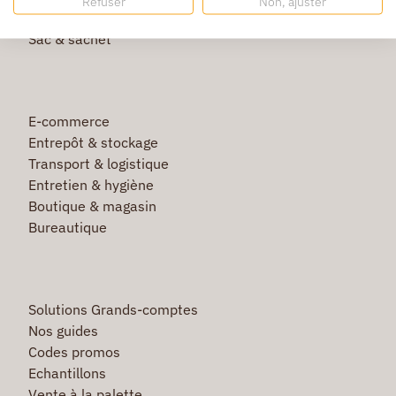
Refuser
Non, ajuster
Film étirable & palette bois
Sac & sachet
E-commerce
Entrepôt & stockage
Transport & logistique
Entretien & hygiène
Boutique & magasin
Bureautique
Solutions Grands-comptes
Nos guides
Codes promos
Echantillons
Vente à la palette