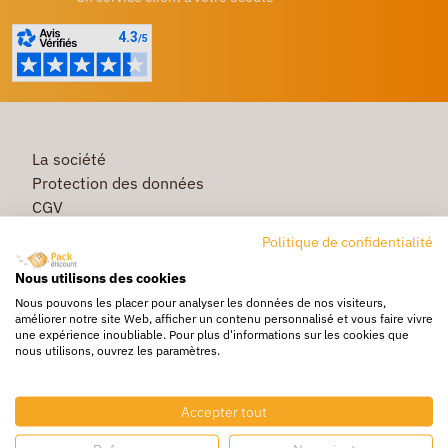
La société
Protection des données
CGV
Première commande
Politique de confidentialité
Commande rapide
Nous utilisons des cookies
Livraison
Nous pouvons les placer pour analyser les données de nos visiteurs,
améliorer notre site Web, afficher un contenu personnalisé et vous faire vivre
une expérience inoubliable. Pour plus d'informations sur les cookies que
nous utilisons, ouvrez les paramètres.
Caisse & Boîte carton
Pochette bulle & mousse
Accepter tout
Papier bulle & rouleau mousse
Adhésif & feuillard