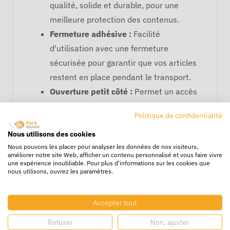
qualité, solide et durable, pour une
meilleure protection des contenus.
Fermeture adhésive :
Facilité
d'utilisation avec une fermeture
sécurisée pour garantir que vos articles
restent en place pendant le transport.
Ouverture petit côté :
Permet un accès
rapide et facile à l'intérieur de la
Politique de confidentialité
pochette.
Nous utilisons des cookies
Écologique :
Fabriquée à partir de
Nous pouvons les placer pour analyser les données de nos visiteurs,
carton recyclé, cette pochette est une
améliorer notre site Web, afficher un contenu personnalisé et vous faire vivre
solution d'emballage plus respectueuse
une expérience inoubliable. Pour plus d'informations sur les cookies que
nous utilisons, ouvrez les paramètres.
de l'environnement.
Applications :
Parfaite pour l'envoi de
Accepter tout
documents, cartes, petites
marchandises, ou objets légers.
Refuser
Non, ajuster