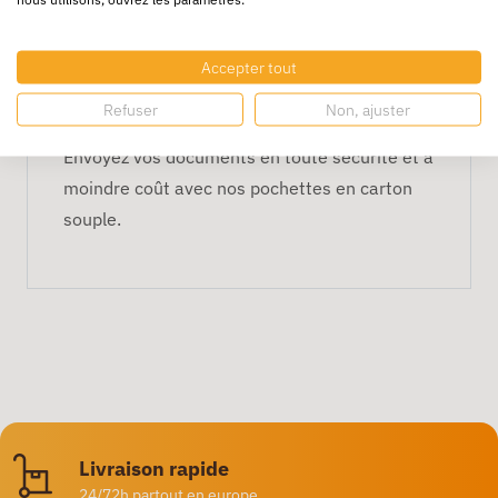
Respectueuse de l’environnement
:
Fabriquée en carton 100% recyclé, cette
Accepter tout
pochette est une solution écologique pour vos
envois.
Refuser
Non, ajuster
Envoyez vos documents en toute sécurité et à
moindre coût avec nos pochettes en carton
souple.
Livraison rapide
24/72h partout en europe