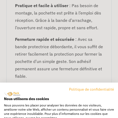
Pratique et facile à utiliser
: Pas besoin de
montage, la pochette est prête à l’emploi dès
réception. Grâce à la bande d’arrachage,
l’ouverture est rapide, propre et sans effort.
Fermeture rapide et sécurisée
: Avec sa
bande protectrice débordante, il vous suffit de
retirer facilement la protection pour fermer la
pochette d’un simple geste. Son adhésif
permanent assure une fermeture définitive et
fiable.
Adaptable à tous vos envois
: Notre
Politique de confidentialité
pochette s’adapte en hauteur et peut
Nous utilisons des cookies
contenir des produits allant jusqu’à 2 cm
Nous pouvons les placer pour analyser les données de nos visiteurs,
d’épaisseur.
améliorer notre site Web, afficher un contenu personnalisé et vous faire vivre
une expérience inoubliable. Pour plus d'informations sur les cookies que
nous utilisons, ouvrez les paramètres.