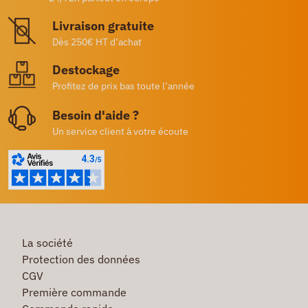
Livraison gratuite
Dès 250€ HT d’achat
Destockage
Profitez de prix bas toute l’année
Besoin d'aide ?
Un service client à votre écoute
La société
Protection des données
CGV
Première commande