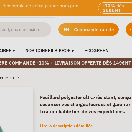
 l'ensemble de votre panier hors prix
-10%
dès
300€HT
Commande rapide
AIRES
NOS CONSEILS PROS
ECOGREEN
ÈRE COMMANDE -10% + LIVRAISON OFFERTE DÈS 149€HT
 POLYESTER
Feuillard polyester ultra-résistant, conçu
sécuriser vos charges lourdes et garantir
fixation fiable lors de vos expéditions.
Lire la description détaillée