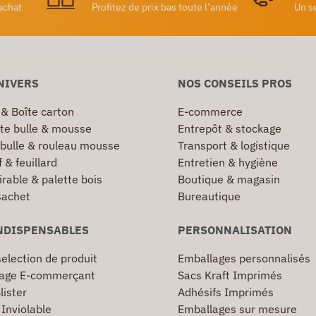
achat
Profitez de prix bas toute l’année
Un s
NIVERS
NOS CONSEILS PROS
 & Boîte carton
E-commerce
te bulle & mousse
Entrepôt & stockage
 bulle & rouleau mousse
Transport & logistique
 & feuillard
Entretien & hygiène
irable & palette bois
Boutique & magasin
sachet
Bureautique
NDISPENSABLES
PERSONNALISATION
election de produit
Emballages personnalisés
age E-commerçant
Sacs Kraft Imprimés
lister
Adhésifs Imprimés
Inviolable
Emballages sur mesure