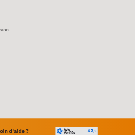
sion.
oin d'aide ?