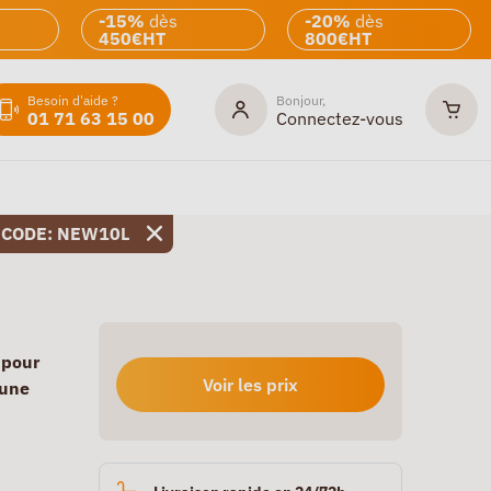
-15%
dès
-20%
dès
450€HT
800€HT
Besoin d'aide ?
Bonjour,
01 71 63 15 00
Connectez-vous
 CODE: NEW10L
 pour
Voir les prix
 une