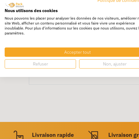
Politique de confiden
Nous utilisons des cookies
Feuillard Polyester
, très résistant à la coup
Nous pouvons les placer pour analyser les données de nos visiteurs, améliorer 
Ne se coupe pas à la mise en place et encais
site Web, afficher un contenu personnalisé et vous faire vivre une expérience
inoubliable. Pour plus d'informations sur les cookies que nous utilisons, ouvrez 
Le
feuillard
ne se détend pas, ce qui garanti
paramètres.
Indéformable, même au contact de produits rig
Permet le
stockage
longue durée en extérieu
Accepter tout
Feuillard polyester
recyclable.
Refuser
Non, ajuster
Fermeture par
chape
ou soudure.
Livraison rapide
Livraison g