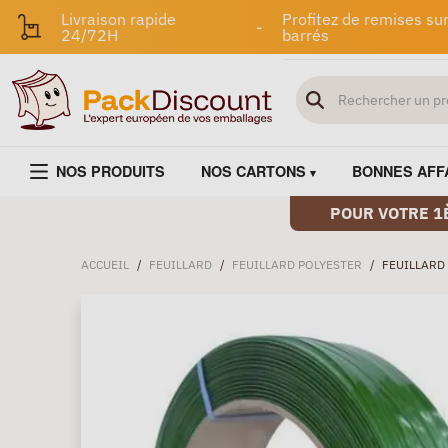
Livraison rapide
Profitez de remises sur
-
24/72H
barrés
NOS PRODUITS
NOS CARTONS
BONNES AFF
POUR VOTRE 1
ACCUEIL
/
FEUILLARD
/
FEUILLARD POLYESTER
/
FEUILLARD