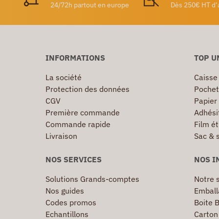
24/72h partout en europe
Dès 250€ HT d’
INFORMATIONS
TOP U
La société
Caisse
Protection des données
Pochet
CGV
Papier
Première commande
Adhésif
Commande rapide
Film ét
Livraison
Sac & 
NOS SERVICES
NOS I
Solutions Grands-comptes
Notre s
Nos guides
Emball
Codes promos
Boite B
Echantillons
Carton 