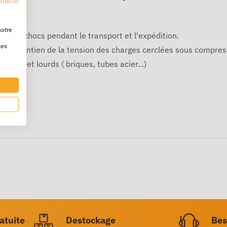
tialité
ure
notre
se les chocs pendant le transport et l'expédition.
les
t le maintien de la tension des charges cerclées sous compres
ides et lourds ( briques, tubes acier...)
r.
ratuite
Destockage
Bes