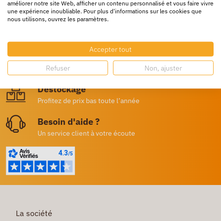
améliorer notre site Web, afficher un contenu personnalisé et vous faire vivre
une expérience inoubliable. Pour plus d'informations sur les cookies que
nous utilisons, ouvrez les paramètres.
Livraison rapide
24/72h partout en europe
Accepter tout
Livraison gratuite
Refuser
Non, ajuster
Dès 250€ HT d’achat
Destockage
Profitez de prix bas toute l’année
Besoin d'aide ?
Un service client à votre écoute
La société